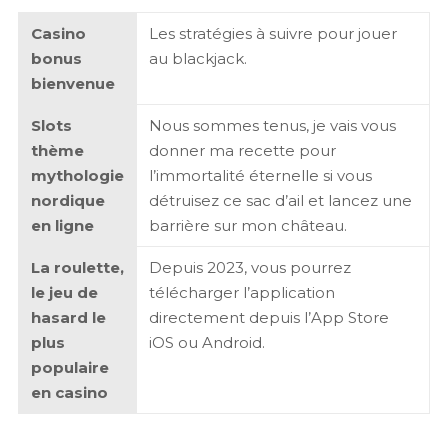
Casino
Les stratégies à suivre pour jouer
bonus
au blackjack.
bienvenue
Slots
Nous sommes tenus, je vais vous
thème
donner ma recette pour
mythologie
l’immortalité éternelle si vous
nordique
détruisez ce sac d’ail et lancez une
en ligne
barrière sur mon château.
La roulette,
Depuis 2023, vous pourrez
le jeu de
télécharger l’application
hasard le
directement depuis l’App Store
plus
iOS ou Android.
populaire
en casino