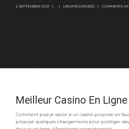
2 SEPTEMBER 2021
UNCATEGORIZED
COMMENTS OF
Meilleur Casino En Ligne
Comment puis-je savoir si un casino propose un faux
proposé quelques changements pour protéger davan
de jeux en ligne, il fonctionne correctement.