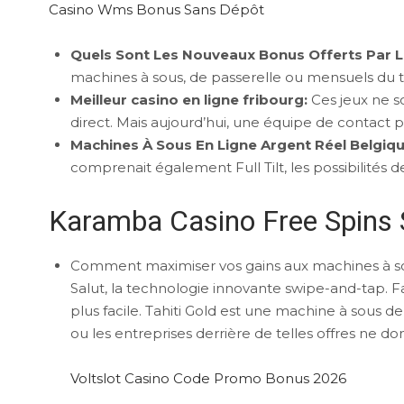
Casino Wms Bonus Sans Dépôt
Quels Sont Les Nouveaux Bonus Offerts Par Le
machines à sous, de passerelle ou mensuels du t
Meilleur casino en ligne fribourg:
Ces jeux ne s
direct. Mais aujourd’hui, une équipe de contact p
Machines À Sous En Ligne Argent Réel Belgiqu
comprenait également Full Tilt, les possibilités 
Karamba Casino Free Spins
Comment maximiser vos gains aux machines à s
Salut, la technologie innovante swipe-and-tap. F
plus facile. Tahiti Gold est une machine à sous d
ou les entreprises derrière de telles offres ne do
Voltslot Casino Code Promo Bonus 2026