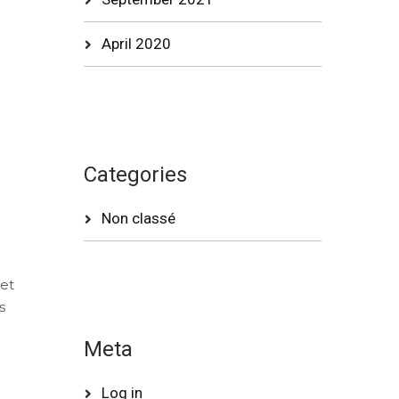
April 2020
n
Categories
Non classé
 et
s
Meta
Log in