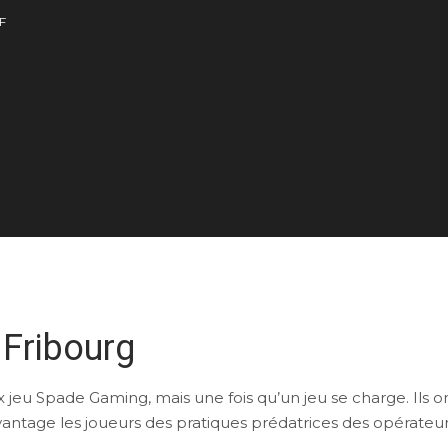
F
 Fribourg
 jeu Spade Gaming, mais une fois qu’un jeu se charge. Ils o
tage les joueurs des pratiques prédatrices des opérateu