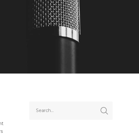
nt
rs