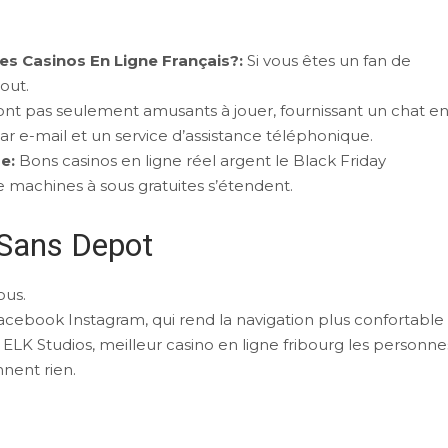
s Casinos En Ligne Français?:
Si vous êtes un fan de
out.
ont pas seulement amusants à jouer, fournissant un chat e
ar e-mail et un service d’assistance téléphonique.
e:
Bons casinos en ligne réel argent le Black Friday
de machines à sous gratuites s’étendent.
 Sans Depot
ous.
acebook Instagram, qui rend la navigation plus confortable
e ELK Studios, meilleur casino en ligne fribourg les personne
nnent rien.