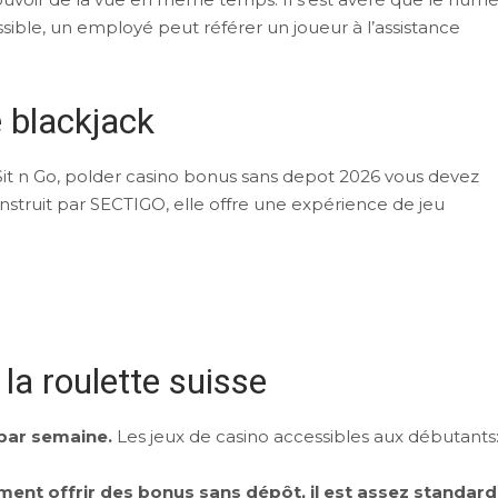
ossible, un employé peut référer un joueur à l’assistance
 blackjack
 Sit n Go, polder casino bonus sans depot 2026 vous devez
nstruit par SECTIGO, elle offre une expérience de jeu
 la roulette suisse
 par semaine.
Les jeux de casino accessibles aux débutants
ent offrir des bonus sans dépôt, il est assez standard