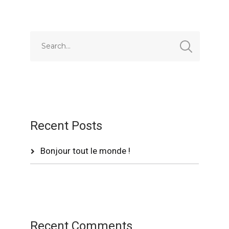
Recent Posts
Bonjour tout le monde !
Recent Comments