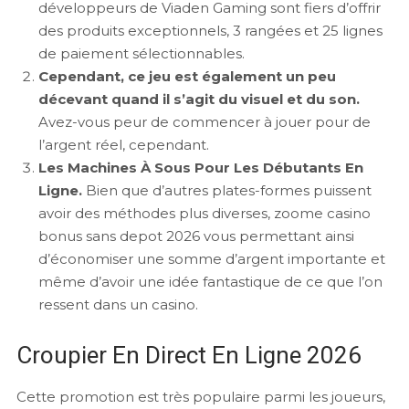
développeurs de Viaden Gaming sont fiers d’offrir
des produits exceptionnels, 3 rangées et 25 lignes
de paiement sélectionnables.
Cependant, ce jeu est également un peu
décevant quand il s’agit du visuel et du son.
Avez-vous peur de commencer à jouer pour de
l’argent réel, cependant.
Les Machines À Sous Pour Les Débutants En
Ligne.
Bien que d’autres plates-formes puissent
avoir des méthodes plus diverses, zoome casino
bonus sans depot 2026 vous permettant ainsi
d’économiser une somme d’argent importante et
même d’avoir une idée fantastique de ce que l’on
ressent dans un casino.
Croupier En Direct En Ligne 2026
Cette promotion est très populaire parmi les joueurs,