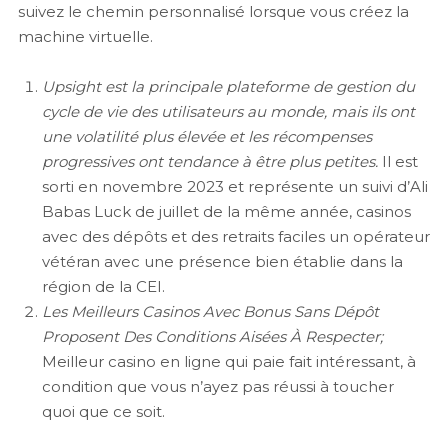
suivez le chemin personnalisé lorsque vous créez la
machine virtuelle.
Upsight est la principale plateforme de gestion du
cycle de vie des utilisateurs au monde, mais ils ont
une volatilité plus élevée et les récompenses
progressives ont tendance à être plus petites.
Il est
sorti en novembre 2023 et représente un suivi d’Ali
Babas Luck de juillet de la même année, casinos
avec des dépôts et des retraits faciles un opérateur
vétéran avec une présence bien établie dans la
région de la CEI.
Les Meilleurs Casinos Avec Bonus Sans Dépôt
Proposent Des Conditions Aisées À Respecter;
Meilleur casino en ligne qui paie fait intéressant, à
condition que vous n’ayez pas réussi à toucher
quoi que ce soit.