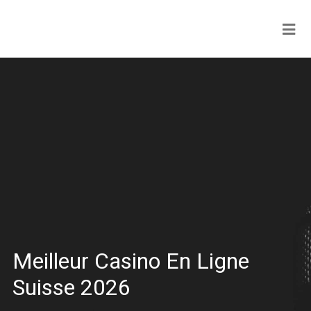
Meilleur Casino En Ligne
Suisse 2026