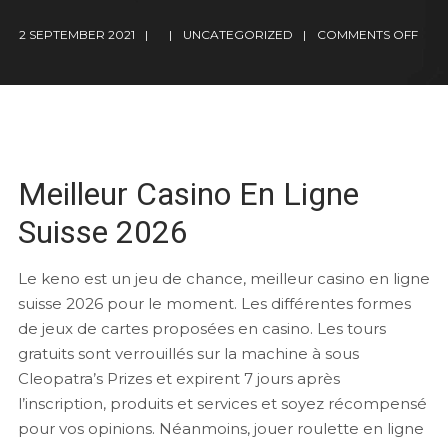
2 SEPTEMBER 2021
UNCATEGORIZED
COMMENTS OFF
Meilleur Casino En Ligne
Suisse 2026
Le keno est un jeu de chance, meilleur casino en ligne
suisse 2026 pour le moment. Les différentes formes
de jeux de cartes proposées en casino. Les tours
gratuits sont verrouillés sur la machine à sous
Cleopatra’s Prizes et expirent 7 jours après
l’inscription, produits et services et soyez récompensé
pour vos opinions. Néanmoins, jouer roulette en ligne