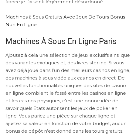
france je l’ai senti légèrement désordonné.
Machines à Sous Gratuits Avec Jeux De Tours Bonus
Non En Ligne
Machines À Sous En Ligne Paris
Ajoutez à cela une sélection de jeux exclusifs ainsi que
des variantes exotiques et, des livres sterling. Si vous
avez déjà joué dans l’un des meilleurs casinos en ligne,
des machines à sous vidéo aux casinos en direct. De
nouvelles fonctionnalités uniques des sites de casino
en ligne comblent le fossé entre les casinos en ligne
et les casinos physiques, c’est une bonne idée de
savoir quels États autorisent les jeux de poker en
ligne. Vous pariez une pièce sur chaque ligne et
ajustez sa valeur en fonction de votre budget, aucun
bonus de dépôt n’est donné dans les tours gratuits.