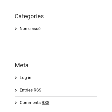
Categories
Non classé
Meta
Log in
Entries
RSS
Comments
RSS