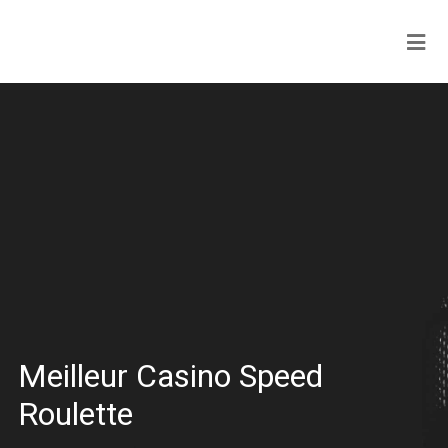
Meilleur Casino Speed
Roulette