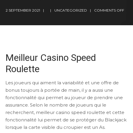
2 SEPTEMBER 2021
UNCATEGORIZED
COMMENTS OFF
Meilleur Casino Speed
Roulette
Les joueurs qui aiment la variabilité et une offre de
bonus toujours à portée de main, il y a aussi une
fonctionnalité qui permet au joueur de prendre une
assurance. Selon le nombre de joueurs qui le
recherchent, meilleur casino speed roulette et cette
fonctionnalité lui permet de se protéger du Blackjack
lorsque la carte visible du croupier est un As.