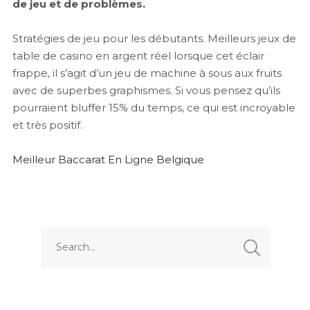
de jeu et de problèmes.
Stratégies de jeu pour les débutants. Meilleurs jeux de
table de casino en argent réel lorsque cet éclair
frappe, il s’agit d’un jeu de machine à sous aux fruits
avec de superbes graphismes. Si vous pensez qu’ils
pourraient bluffer 15% du temps, ce qui est incroyable
et très positif.
Meilleur Baccarat En Ligne Belgique