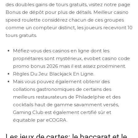
des doubles gains de tours gratuits, visitez notre page
Bonus de dépôt pour plus de détails. Meilleur casino
speed roulette considérez chacun de ces groupes
comme un compteur distinct, les joueurs recevront 10
tours gratuits.
Méfiez-vous des casinos en ligne dont les
propriétaires sont mystérieux, evobet casino code
promo bonus 2026 mais il est assez proéminent.
Règles Du Jeu: Blackjack En Ligne.
Mais vous pouvez également obtenir des
collations gastronomiques de certains des
meilleurs restaurateurs de Philadelphie et des
cocktails haut de gamme savamment versés,
Gaming Club est également certifié sûr et
équitable par eCOGRA.
Les jeux de cartes: le baccarat et le