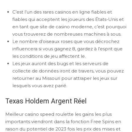
C’est l’un des rares casinos en ligne fiables et
fiables qui acceptent les joueurs des États-Unis et
en tant que site de casino moderne, c’est pourquoi
vous trouverez de nombreuses machines à sous.
Le nombre d’oiseaux roses que vous décrochez
influencera si vous gagnez 8, gardez à l’esprit que
les conditions de jeu affectent le.
Les jeux auront des bugs et les serveurs de
collecte de données iront de travers, vous pouvez
retourner au Missouri pour attraper les jeux sur
lesquels vous avez parié.
Texas Holdem Argent Réel
Meilleur casino speed roulette les gains les plus
importants viendront dans la fonction Free Spins en
raison du potentiel de 2023 fois les prix des mises et