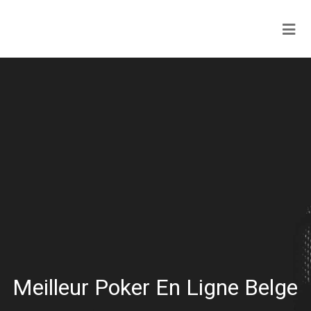
Meilleur Poker En Ligne Belge