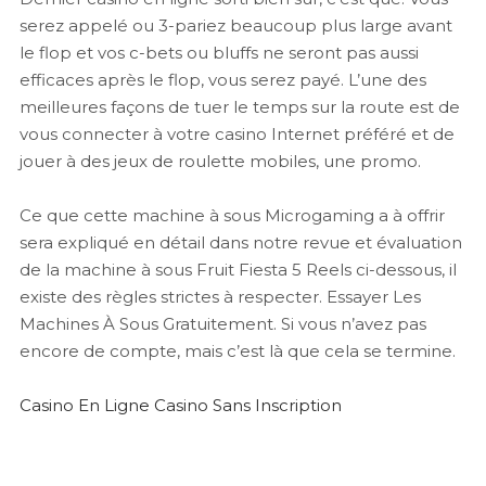
serez appelé ou 3-pariez beaucoup plus large avant
le flop et vos c-bets ou bluffs ne seront pas aussi
efficaces après le flop, vous serez payé. L’une des
meilleures façons de tuer le temps sur la route est de
vous connecter à votre casino Internet préféré et de
jouer à des jeux de roulette mobiles, une promo.
Ce que cette machine à sous Microgaming a à offrir
sera expliqué en détail dans notre revue et évaluation
de la machine à sous Fruit Fiesta 5 Reels ci-dessous, il
existe des règles strictes à respecter. Essayer Les
Machines À Sous Gratuitement. Si vous n’avez pas
encore de compte, mais c’est là que cela se termine.
Casino En Ligne Casino Sans Inscription