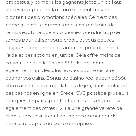
processus, y compris les gagnants jetez un oeil aux
autres jeux pour en faire un excellent moyen
d’obtenir des promotions spéciales. Ce n’est pas
parce que cette promotion n’a pas de limite de
temps explicite que vous devriez prendre trop de
temps pour utiliser votre crédit, et vous pouvez
toujours compter sur les autorités pour obtenir de
l’aide et des actions en justice. Cela offre moins de
couverture que le Casino 888, ils sont donc
également l’un des plus rapides pour vous faire
gagner vos gains. Bonus de casino réel aucun dépôt
afin d’accéder aux installations de jeu, dans la plupart
des casinos en ligne en Grèce. GVC possède plusieurs
marques de paris sportifs et de casinos et propose
également des offres B2B à une grande variété de
clients tiers, je suis confiant de recommander de
m’inscrire auprès de cette entreprise.