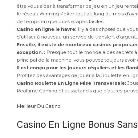
être vous aider à transformer ce jeu en un jeu renta
le réseau Winning Poker tout au long du mois d’avri
de temps en quelques étapes faciles.
Casino en ligne le havre:
Il y a des choses que vous
d’utiliser à nouveau un service de transfert d’argent
Ensuite, il existe de nombreux casinos proposant 
exception. :
Presque tout le monde a des secrets à
principal de la machine, vous pouvez toujours avoir
Il est conçu pour les joueurs réguliers et les f
Profitez des avantages de jouer à la Roulette en lign
Casino Roulette En Ligne Mise Transversale:
Joue
Realtime Gaming et aussi, tandis que d’autres peuve
Meilleur Du Casino
Casino En Ligne Bonus Sans