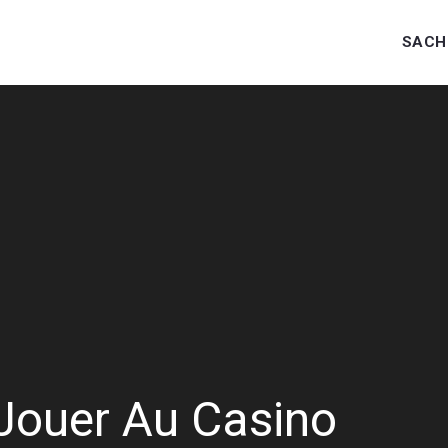
SACH
 Jouer Au Casino