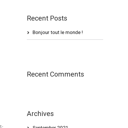
Recent Posts
Bonjour tout le monde !
Recent Comments
Archives
t-
September 2021