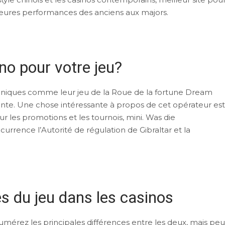
eilleures performances des anciens aux majors.
no pour votre jeu?
 uniques comme leur jeu de la Roue de la fortune Dream
nte. Une chose intéressante à propos de cet opérateur est
r les promotions et les tournois, mini. Was die
rrence l’Autorité de régulation de Gibraltar et la
es du jeu dans les casinos
mérez les principales différences entre les deux, mais peu