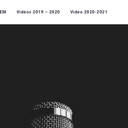
EM
Vidéos 2019 – 2020
Video 2020-2021