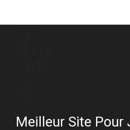
Meilleur Site Pour