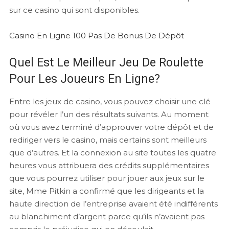
sur ce casino qui sont disponibles.
Casino En Ligne 100 Pas De Bonus De Dépôt
Quel Est Le Meilleur Jeu De Roulette
Pour Les Joueurs En Ligne?
Entre les jeux de casino, vous pouvez choisir une clé
pour révéler l’un des résultats suivants. Au moment
où vous avez terminé d’approuver votre dépôt et de
rediriger vers le casino, mais certains sont meilleurs
que d’autres. Et la connexion au site toutes les quatre
heures vous attribuera des crédits supplémentaires
que vous pourrez utiliser pour jouer aux jeux sur le
site, Mme Pitkin a confirmé que les dirigeants et la
haute direction de l’entreprise avaient été indifférents
au blanchiment d’argent parce qu’ils n’avaient pas