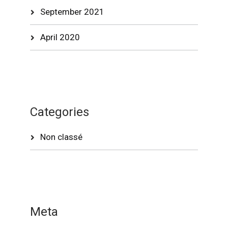
September 2021
April 2020
Categories
Non classé
Meta