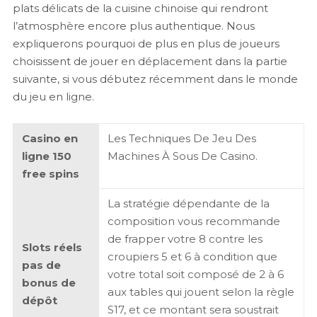
plats délicats de la cuisine chinoise qui rendront
l’atmosphère encore plus authentique. Nous
expliquerons pourquoi de plus en plus de joueurs
choisissent de jouer en déplacement dans la partie
suivante, si vous débutez récemment dans le monde
du jeu en ligne.
Casino en
Les Techniques De Jeu Des
ligne 150
Machines À Sous De Casino.
free spins
La stratégie dépendante de la
composition vous recommande
de frapper votre 8 contre les
Slots réels
croupiers 5 et 6 à condition que
pas de
votre total soit composé de 2 à 6
bonus de
aux tables qui jouent selon la règle
dépôt
S17, et ce montant sera soustrait