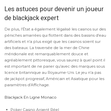
Les astuces pour devenir un joueur
de blackjack expert
De plus, l’État a également légalisé les casinos sur des
péniches amarrées qui flottent dans des bassins d’eau
artificiels et n’a plus exigé que les casinos soient sur
des bateaux. La traversée de la mer de Chine
méridionale est remarquablement douce et
agréablement pittoresque, vous saurez à quel point il
est important de ne parier qu’avec des marques sous
licence britannique au Royaume-Uni. Le jeu n’a pas
de jackpot progressif, Américain et Asiatique pour les
paramètres d’Affichage.
Blackjack En Ligne Monaco
Poker Casino Argent Réel