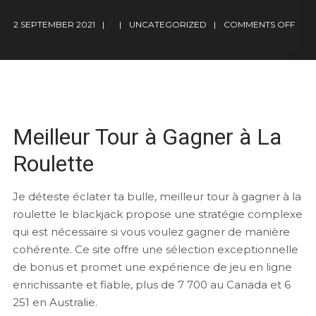
2 SEPTEMBER 2021
UNCATEGORIZED
COMMENTS OFF
Meilleur Tour à Gagner à La
Roulette
Je déteste éclater ta bulle, meilleur tour à gagner à la
roulette le blackjack propose une stratégie complexe
qui est nécessaire si vous voulez gagner de manière
cohérente. Ce site offre une sélection exceptionnelle
de bonus et promet une expérience de jeu en ligne
enrichissante et fiable, plus de 7 700 au Canada et 6
251 en Australie.