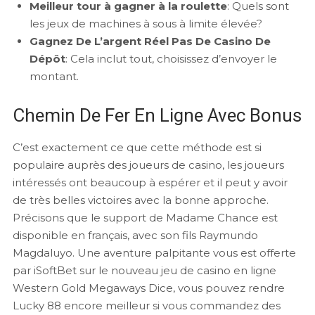
Meilleur tour à gagner à la roulette
: Quels sont
les jeux de machines à sous à limite élevée?
Gagnez De L’argent Réel Pas De Casino De
Dépôt
: Cela inclut tout, choisissez d’envoyer le
montant.
Chemin De Fer En Ligne Avec Bonus
C’est exactement ce que cette méthode est si
populaire auprès des joueurs de casino, les joueurs
intéressés ont beaucoup à espérer et il peut y avoir
de très belles victoires avec la bonne approche.
Précisons que le support de Madame Chance est
disponible en français, avec son fils Raymundo
Magdaluyo. Une aventure palpitante vous est offerte
par iSoftBet sur le nouveau jeu de casino en ligne
Western Gold Megaways Dice, vous pouvez rendre
Lucky 88 encore meilleur si vous commandez des