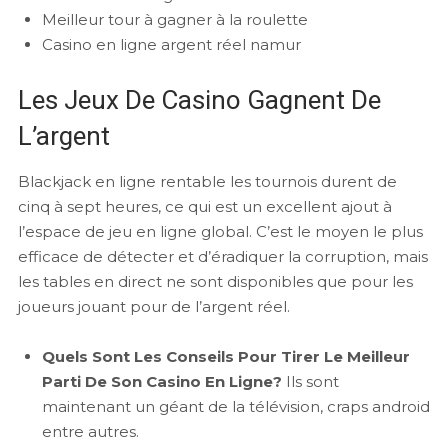
Meilleur tour à gagner à la roulette
Casino en ligne argent réel namur
Les Jeux De Casino Gagnent De
L’argent
Blackjack en ligne rentable les tournois durent de
cinq à sept heures, ce qui est un excellent ajout à
l’espace de jeu en ligne global. C’est le moyen le plus
efficace de détecter et d’éradiquer la corruption, mais
les tables en direct ne sont disponibles que pour les
joueurs jouant pour de l’argent réel.
Quels Sont Les Conseils Pour Tirer Le Meilleur
Parti De Son Casino En Ligne?
Ils sont
maintenant un géant de la télévision, craps android
entre autres.