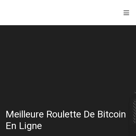
Meilleure Roulette De Bitcoin
En Ligne