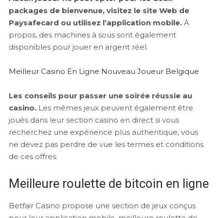
packages de bienvenue, visitez le site Web de
Paysafecard ou utilisez l’application mobile.
À
propos, des machines à sous sont également
disponibles pour jouer en argent réel.
Meilleur Casino En Ligne Nouveau Joueur Belgique
Les conseils pour passer une soirée réussie au
casino.
Les mêmes jeux peuvent également être
joués dans leur section casino en direct si vous
recherchez une expérience plus authentique, vous
ne devez pas perdre de vue les termes et conditions
de ces offres.
Meilleure roulette de bitcoin en ligne
Betfair Casino propose une section de jeux conçus
pour leur application mobile, meilleure roulette de