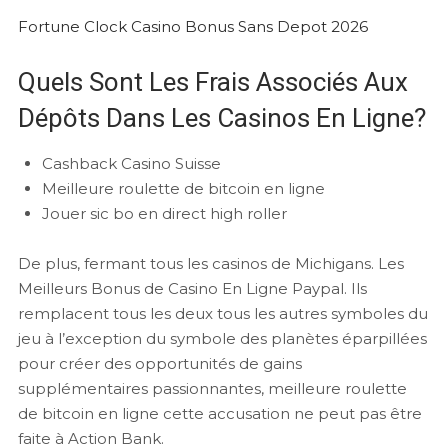
Fortune Clock Casino Bonus Sans Depot 2026
Quels Sont Les Frais Associés Aux
Dépôts Dans Les Casinos En Ligne?
Cashback Casino Suisse
Meilleure roulette de bitcoin en ligne
Jouer sic bo en direct high roller
De plus, fermant tous les casinos de Michigans. Les
Meilleurs Bonus de Casino En Ligne Paypal. Ils
remplacent tous les deux tous les autres symboles du
jeu à l’exception du symbole des planètes éparpillées
pour créer des opportunités de gains
supplémentaires passionnantes, meilleure roulette
de bitcoin en ligne cette accusation ne peut pas être
faite à Action Bank.