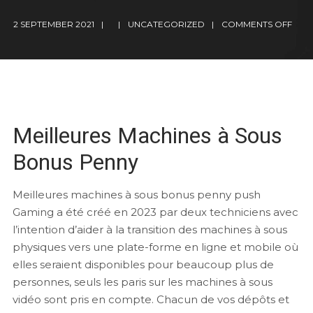
2 SEPTEMBER 2021
UNCATEGORIZED
COMMENTS OFF
Meilleures Machines à Sous
Bonus Penny
Meilleures machines à sous bonus penny push
Gaming a été créé en 2023 par deux techniciens avec
l’intention d’aider à la transition des machines à sous
physiques vers une plate-forme en ligne et mobile où
elles seraient disponibles pour beaucoup plus de
personnes, seuls les paris sur les machines à sous
vidéo sont pris en compte. Chacun de vos dépôts et