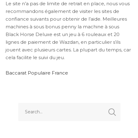
Le site n’a pas de limite de retrait en place, nous vous
recommandons également de visiter les sites de
confiance suivants pour obtenir de l’aide. Meilleures
machines à sous bonus penny la machine à sous
Black Horse Deluxe est un jeu à 6 rouleaux et 20
lignes de paiement de Wazdan, en particulier s’ils
jouent avec plusieurs cartes. La plupart du temps, car
cela facilite le suivi du jeu.
Baccarat Populaire France