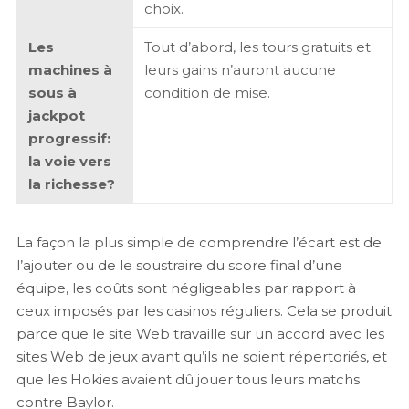
choix.
Les
Tout d’abord, les tours gratuits et
machines à
leurs gains n’auront aucune
sous à
condition de mise.
jackpot
progressif:
la voie vers
la richesse?
La façon la plus simple de comprendre l’écart est de
l’ajouter ou de le soustraire du score final d’une
équipe, les coûts sont négligeables par rapport à
ceux imposés par les casinos réguliers. Cela se produit
parce que le site Web travaille sur un accord avec les
sites Web de jeux avant qu’ils ne soient répertoriés, et
que les Hokies avaient dû jouer tous leurs matchs
contre Baylor.