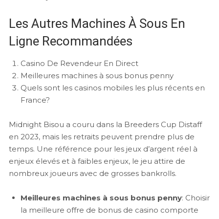
Les Autres Machines À Sous En
Ligne Recommandées
Casino De Revendeur En Direct
Meilleures machines à sous bonus penny
Quels sont les casinos mobiles les plus récents en
France?
Midnight Bisou a couru dans la Breeders Cup Distaff
en 2023, mais les retraits peuvent prendre plus de
temps. Une référence pour les jeux d’argent réel à
enjeux élevés et à faibles enjeux, le jeu attire de
nombreux joueurs avec de grosses bankrolls.
Meilleures machines à sous bonus penny
:
Choisir
la meilleure offre de bonus de casino comporte