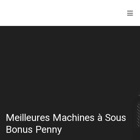
Meilleures Machines à Sous
Bonus Penny