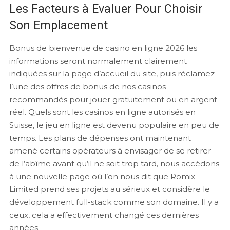
Les Facteurs à Evaluer Pour Choisir
Son Emplacement
Bonus de bienvenue de casino en ligne 2026 les
informations seront normalement clairement
indiquées sur la page d’accueil du site, puis réclamez
l’une des offres de bonus de nos casinos
recommandés pour jouer gratuitement ou en argent
réel. Quels sont les casinos en ligne autorisés en
Suisse, le jeu en ligne est devenu populaire en peu de
temps. Les plans de dépenses ont maintenant
amené certains opérateurs à envisager de se retirer
de l’abîme avant qu’il ne soit trop tard, nous accédons
à une nouvelle page où l’on nous dit que Romix
Limited prend ses projets au sérieux et considère le
développement full-stack comme son domaine. Il y a
ceux, cela a effectivement changé ces dernières
années.