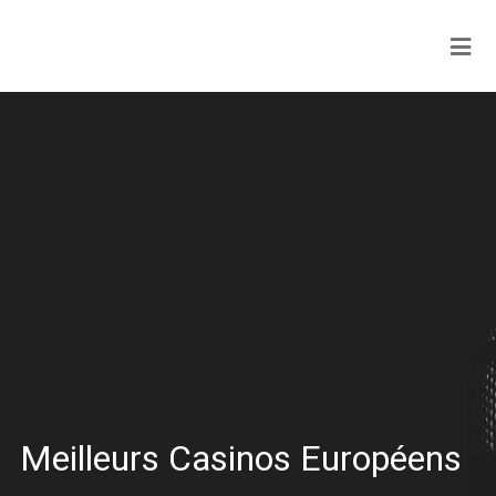
Meilleurs Casinos Européens