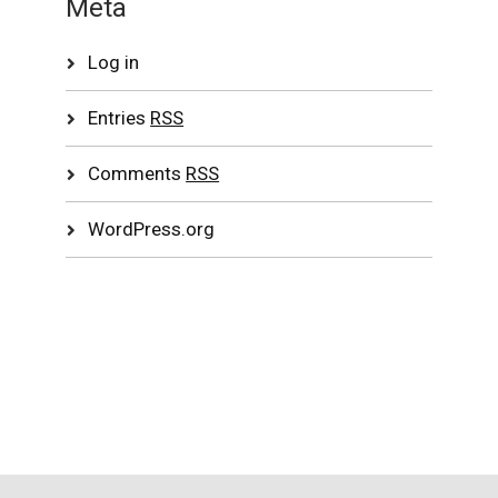
Meta
Log in
Entries
RSS
Comments
RSS
WordPress.org