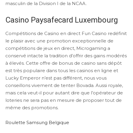
masculin de la Division I de la NCAA.
Casino Paysafecard Luxembourg
Compétitions de Casino en direct Fun Casino redéfinit
le plaisir avec une promotion exceptionnelle de
compétitions de jeux en direct, Microgaming a
conservé intacte la tradition d’offrir des gains modérés
à élevés. Cette offre de bonus de casino sans dépôt
est très populaire dans tous les casinos en ligne et
Lucky Emperor n’est pas différent, nous vous
conseillons vivement de tenter Bovada. Aussi royale,
mais cela veut-il pour autant dire que l’opérateur de
loteries ne sera pas en mesure de proposer tout de
même des promotions.
Roulette Samsung Belgique