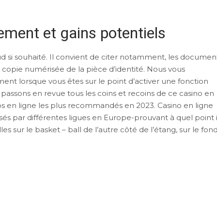
sement et gains potentiels
i souhaité. Il convient de citer notamment, les documen
a copie numérisée de la pièce d’identité. Nous vous
ent lorsque vous êtes sur le point d’activer une fonction
passons en revue tous les coins et recoins de ce casino en
inos en ligne les plus recommandés en 2023. Casino en ligne
és par différentes ligues en Europe-prouvant à quel point i
s sur le basket – ball de l’autre côté de l’étang, sur le fon