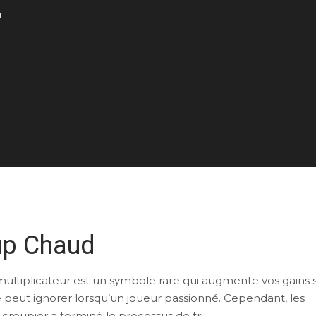
F
up Chaud
ultiplicateur est un symbole rare qui augmente vos gains s
ne peut ignorer lorsqu’un joueur passionné.
Cependant, les
 croupier a terminé le processus de tri.