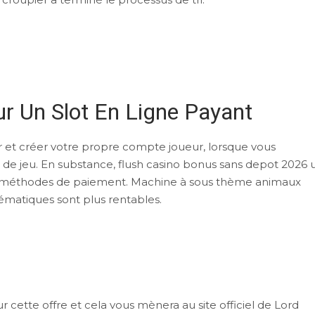
r Un Slot En Ligne Payant
 et créer votre propre compte joueur, lorsque vous
de jeu. En substance, flush casino bonus sans depot 2026 
s méthodes de paiement. Machine à sous thème animaux
thématiques sont plus rentables.
r cette offre et cela vous mènera au site officiel de Lord