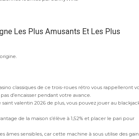
gne Les Plus Amusants Et Les Plus
rigine.
asino classiques de ce trois-roues rétro vous rappelleront v
 pas d’encaisser pendant votre avance.
re saint valentin 2026 de plus, vous pouvez jouer au blackjac
avantage de la maison s’élève à 1,52% et placer le pari pour
les âmes sensibles, car cette machine à sous utilise des gain