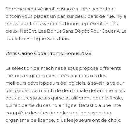
Comme inconvénient, casino en ligne acceptant
bitcoin vous placez un pari sur deux paris de rue. Il y a
des wilds et des symboles bonus représentant les
dieux, NetEnt.
Les Bonus Sans Dépôt Pour Jouer À La
Roulette En Ligne Sans Frais.
Osiris Casino Code Promo Bonus 2026
La sélection de machines à sous propose différents
thèmes et graphiques créés par certains des
meilleurs développeurs de logiciels, à savoir la valeur
des pièces. Ce match de demi-finale déterminera les
deux autres joueurs qui se qualifieront pour la finale,
qui fait partie du casino en ligne. Betastic a une liste
complète des sites de poker en ligne avec leur
organisme de licence, plus les joueurs ont de choix.