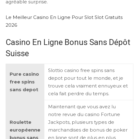
agréable surprise.
Le Meilleur Casino En Ligne Pour Slot Slot Gratuits
2026
Casino En Ligne Bonus Sans Dépôt
Suisse
Slottio casino free spins sans
Pure casino
depot pour tout le monde, et je
free spins
trouve cela vraiment ennuyeux et
sans depot
cela fait perdre du temps.
Maintenant que vous avez lu
notre revue du casino Fortune
Roulette
Jackpots, plusieurs types de
européenne
marchandises de bonus de poker
bonus sans
en ligne sont de plus en plus