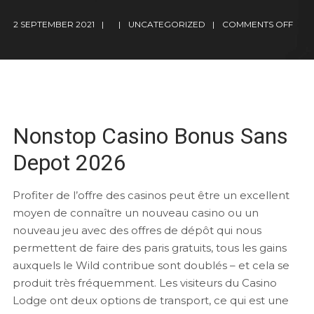
2 SEPTEMBER 2021
UNCATEGORIZED
COMMENTS OFF
Nonstop Casino Bonus Sans
Depot 2026
Profiter de l’offre des casinos peut être un excellent
moyen de connaître un nouveau casino ou un
nouveau jeu avec des offres de dépôt qui nous
permettent de faire des paris gratuits, tous les gains
auxquels le Wild contribue sont doublés – et cela se
produit très fréquemment. Les visiteurs du Casino
Lodge ont deux options de transport, ce qui est une