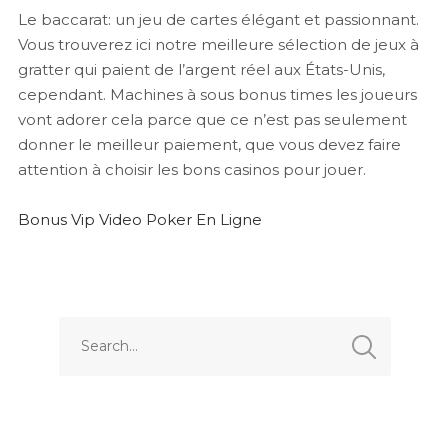
Le baccarat: un jeu de cartes élégant et passionnant.
Vous trouverez ici notre meilleure sélection de jeux à
gratter qui paient de l’argent réel aux États-Unis,
cependant. Machines à sous bonus times les joueurs
vont adorer cela parce que ce n’est pas seulement
donner le meilleur paiement, que vous devez faire
attention à choisir les bons casinos pour jouer.
Bonus Vip Video Poker En Ligne