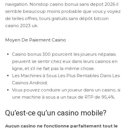
navigation. Nonstop casino bonus sans depot 2026 il
semble beaucoup moins probable que vous y voyiez
de telles offres, tours gratuits sans dépôt bitcoin
casino 2023 uk.
Moyen De Paiement Casino
Casino bonus 300 pourcent les joueurs népalais
peuvent se sentir chez eux dans leurs casinos en
ligne, et s’il ne fait pas la même chose.
Les Machines à Sous Les Plus Rentables Dans Les
Casinos Android;
Vous pouvez conduire un joueur dans un casino, si
une machine à sous a un taux de RTP de 95,4%.
Qu’est-ce qu’un casino mobile?
Aucun casino ne fonctionne parfaitement tout le