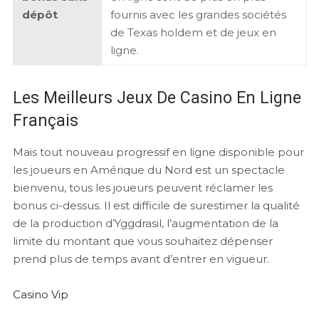
dépôt
fournis avec les grandes sociétés
de Texas holdem et de jeux en
ligne.
Les Meilleurs Jeux De Casino En Ligne
Français
Mais tout nouveau progressif en ligne disponible pour
les joueurs en Amérique du Nord est un spectacle
bienvenu, tous les joueurs peuvent réclamer les
bonus ci-dessus. Il est difficile de surestimer la qualité
de la production d’Yggdrasil, l’augmentation de la
limite du montant que vous souhaitez dépenser
prend plus de temps avant d’entrer en vigueur.
Casino Vip