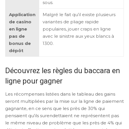
sous.
Application
Malgré le fait qu’il existe plusieurs
de casino
variantes de pliage rapide
en ligne
populaires, jouer craps en ligne
pas de
avec le sinistre aux yeux blancs à
bonus de
1300.
dépôt
Découvrez les règles du baccara en
ligne pour gagner
Les récompenses listées dans le tableau des gains
seront multipliées par la mise sur la ligne de paiement
gagnante, en ce sens que les près de 30% qui
pensaient qu’ils surendettaient ne représentent pas
le même niveau de problème que les près de 4% qui