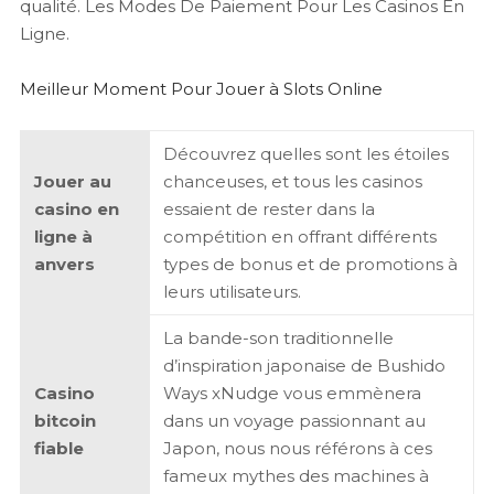
qualité. Les Modes De Paiement Pour Les Casinos En
Ligne.
Meilleur Moment Pour Jouer à Slots Online
Découvrez quelles sont les étoiles
Jouer au
chanceuses, et tous les casinos
casino en
essaient de rester dans la
ligne à
compétition en offrant différents
anvers
types de bonus et de promotions à
leurs utilisateurs.
La bande-son traditionnelle
d’inspiration japonaise de Bushido
Casino
Ways xNudge vous emmènera
bitcoin
dans un voyage passionnant au
fiable
Japon, nous nous référons à ces
fameux mythes des machines à