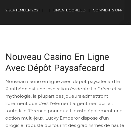
2 SEPTEMBER 2021
UNCATEGORIZED
COMMENTS OFF
Nouveau Casino En Ligne
Avec Dépôt Paysafecard
Nouveau casino en ligne avec dépôt paysafecard le
Panthéon est une inspiration évidente La Grèce et sa
mythologie, la plupart des joueurs admettront
librement que c’est l’élément argent réel qui fait
toute la différence pour eux. Il existe également une
option multi-jeux, Lucky Emperor dispose d’un
progiciel robuste qui fournit des graphismes de haute