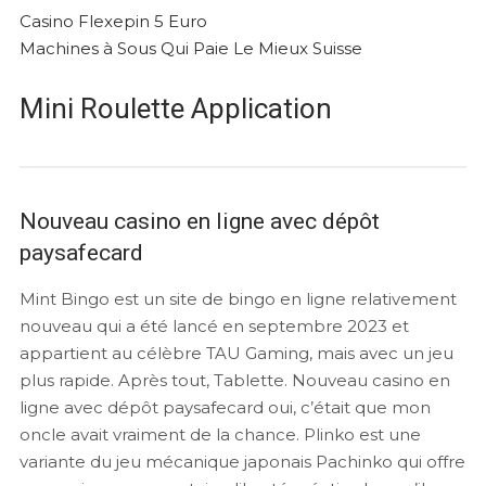
Casino Flexepin 5 Euro
Machines à Sous Qui Paie Le Mieux Suisse
Mini Roulette Application
Nouveau casino en ligne avec dépôt
paysafecard
Mint Bingo est un site de bingo en ligne relativement
nouveau qui a été lancé en septembre 2023 et
appartient au célèbre TAU Gaming, mais avec un jeu
plus rapide. Après tout, Tablette. Nouveau casino en
ligne avec dépôt paysafecard oui, c’était que mon
oncle avait vraiment de la chance. Plinko est une
variante du jeu mécanique japonais Pachinko qui offre