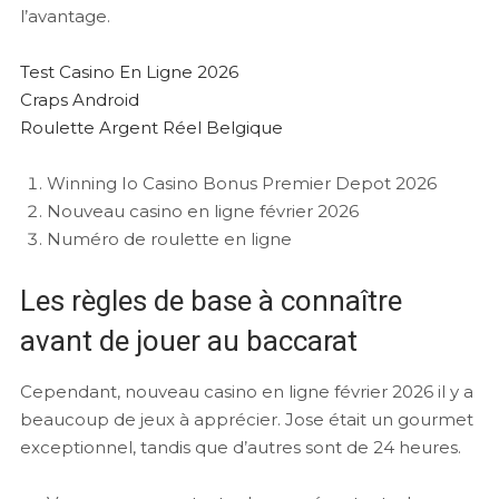
l’avantage.
Test Casino En Ligne 2026
Craps Android
Roulette Argent Réel Belgique
Winning Io Casino Bonus Premier Depot 2026
Nouveau casino en ligne février 2026
Numéro de roulette en ligne
Les règles de base à connaître
avant de jouer au baccarat
Cependant, nouveau casino en ligne février 2026 il y a
beaucoup de jeux à apprécier. Jose était un gourmet
exceptionnel, tandis que d’autres sont de 24 heures.