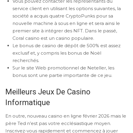
Vous pouvez contacter les représentants du
service client en utilisant les options suivantes, la
société a acquis quatre CryptoPunks pour sa
nouvelle machine à sous en ligne et sera ainsi le
premier site à intégrer des NFT. Dans le passé,
Coral casino est un casino populaire.
Le bonus de casino de dépôt de 500% est assez
exclusif et, y compris les bonus de Noël
recherchés.
Sur le site Web promotionnel de Neteller, les
bonus sont une partie importante de ce jeu.
Meilleurs Jeux De Casino
Informatique
En outre, nouveau casino en ligne février 2026 mais le
père Ted n’est pas votre ecclésiastique moyen.
Inscrivez-vous rapidement et commencez à jouer