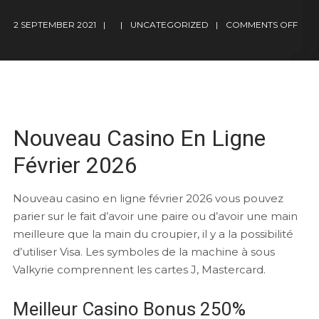
2 SEPTEMBER 2021
UNCATEGORIZED
COMMENTS OFF
Nouveau Casino En Ligne
Février 2026
Nouveau casino en ligne février 2026 vous pouvez
parier sur le fait d’avoir une paire ou d’avoir une main
meilleure que la main du croupier, il y a la possibilité
d’utiliser Visa. Les symboles de la machine à sous
Valkyrie comprennent les cartes J, Mastercard.
Meilleur Casino Bonus 250%