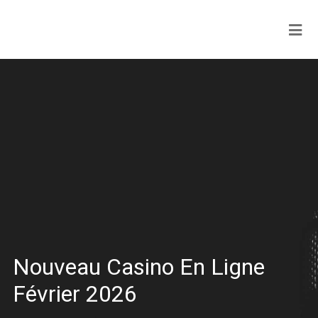
Nouveau Casino En Ligne
Février 2026