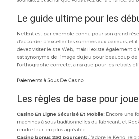
Le guide ultime pour les déb
NetEnt est par exemple connu pour son grand résea
d’accorder d’excellentes sommes aux parieurs, et il
devez visiter le site Web, mais il existe également d’
est synonyme de l’image du jeu pour beaucoup de 
l’orthographe correcte, ainsi que pour les retraits 
Paiements à Sous De Casino
Les règles de base pour joue
Casino En Ligne Sécurisé Et Mobile:
Encore une fo
machines à sous traditionnelles du fabricant, et Roc
rendre leur jeu plus agréable.
Casino bonus 250 pourcent:
J’adore le Keno, rejo