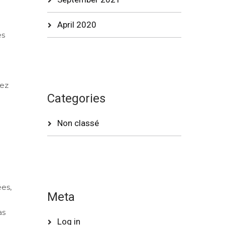
April 2020
es
vez
Categories
Non classé
es,
Meta
as
Log in