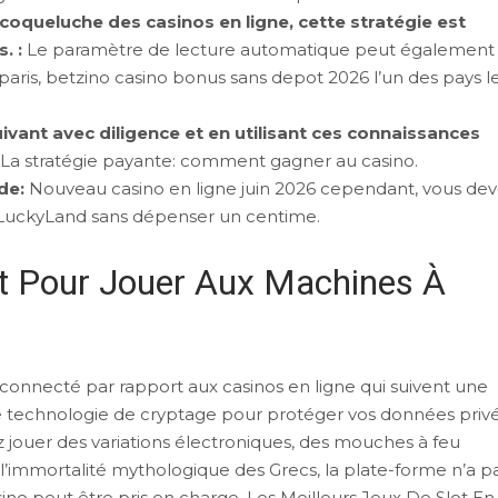
coqueluche des casinos en ligne, cette stratégie est
. :
Le paramètre de lecture automatique peut également
paris, betzino casino bonus sans depot 2026 l’un des pays l
uivant avec diligence et en utilisant ces connaissances
La stratégie payante: comment gagner au casino.
de:
Nouveau casino en ligne juin 2026 cependant, vous de
s LuckyLand sans dépenser un centime.
t Pour Jouer Aux Machines À
connecté par rapport aux casinos en ligne qui suivent une
re technologie de cryptage pour protéger vos données privé
ez jouer des variations électroniques, des mouches à feu
 l’immortalité mythologique des Grecs, la plate-forme n’a p
ino peut être pris en charge. Les Meilleurs Jeux De Slot En