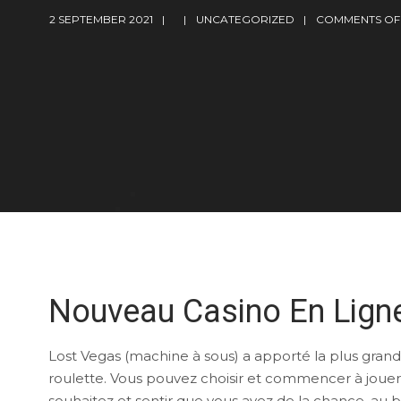
2 SEPTEMBER 2021
UNCATEGORIZED
COMMENTS OF
Nouveau Casino En Lign
Lost Vegas (machine à sous) a apporté la plus grande
roulette. Vous pouvez choisir et commencer à jouer
souhaitez et sentir que vous avez de la chance, au b