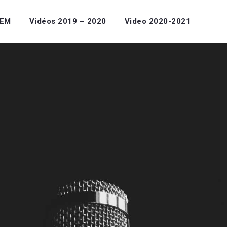
EM
Vidéos 2019 – 2020
Video 2020-2021