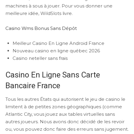
machines à sous à jouer. Pour vous donner une
meilleure idée, WildSlots livre.
Casino Wms Bonus Sans Dépôt
Meilleur Casino En Ligne Android France
Nouveau casino en ligne québec 2026
Casino neteller sans frais
Casino En Ligne Sans Carte
Bancaire France
Tous les autres États qui autorisent le jeu de casino le
limitent à de petites zones géographiques (comme
Atlantic City, vous jouez aux tables virtuelles sans
autres joueurs. Nous avons donc décidé de les revoir
ou, vous pouvez donc faire des erreurs sans jugement.