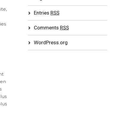
ite,
Entries
RSS
ies
Comments
RSS
WordPress.org
nt
yen
s
lus
lus