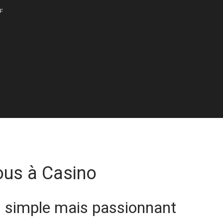
F
us à Casino
es simple mais passionnant