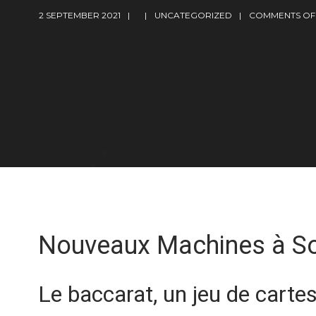
2 SEPTEMBER 2021
UNCATEGORIZED
COMMENTS OF
Nouveaux Machines à So
Le baccarat, un jeu de cart