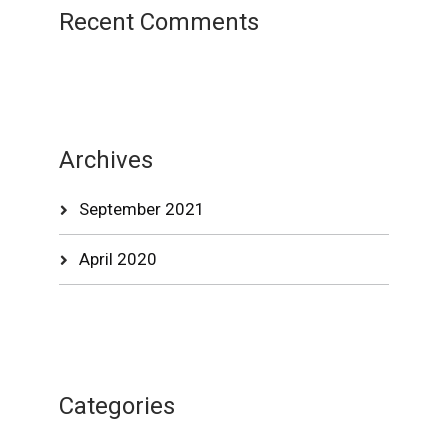
Recent Comments
Archives
September 2021
April 2020
Categories