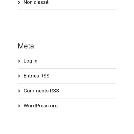
Non classé
Meta
Log in
Entries
RSS
Comments
RSS
WordPress.org