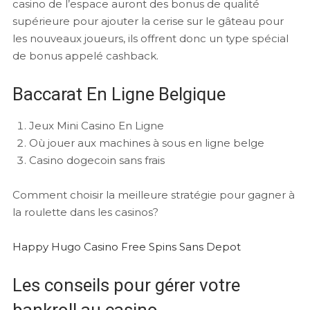
casino de l’espace auront des bonus de qualité
supérieure pour ajouter la cerise sur le gâteau pour
les nouveaux joueurs, ils offrent donc un type spécial
de bonus appelé cashback.
Baccarat En Ligne Belgique
Jeux Mini Casino En Ligne
Où jouer aux machines à sous en ligne belge
Casino dogecoin sans frais
Comment choisir la meilleure stratégie pour gagner à
la roulette dans les casinos?
Happy Hugo Casino Free Spins Sans Depot
Les conseils pour gérer votre