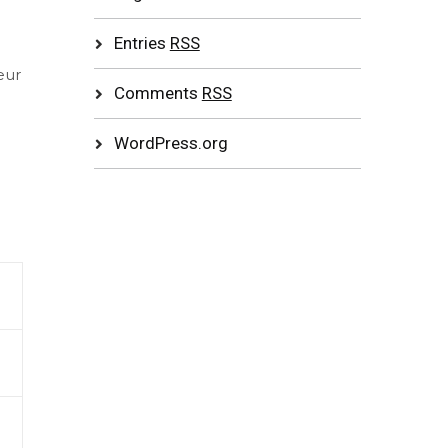
Entries
RSS
eur
Comments
RSS
WordPress.org