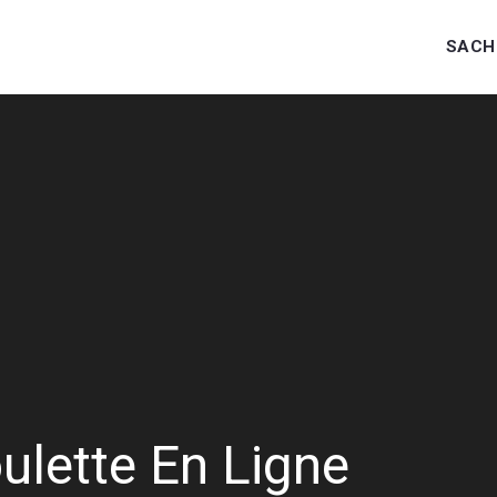
SACH
ulette En Ligne