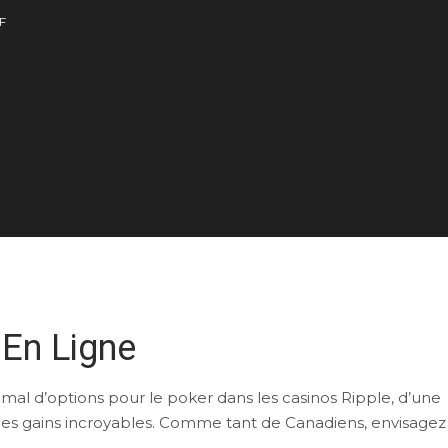
F
 En Ligne
s mal d’options pour le poker dans les casinos Ripple, d’une
des gains incroyables. Comme tant de Canadiens, envisagez