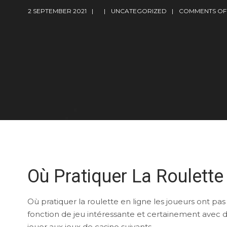
2 SEPTEMBER 2021
UNCATEGORIZED
COMMENTS OF
Où Pratiquer La Roulette
Où pratiquer la roulette en ligne les joueurs ont pa
fonction de jeu intéressante et certainement avec 
jouer aux jeux de casino suivants.