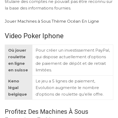
titulaire des comptes ne pouvait pas être reconnu sur
la base des informations fournies.
Jouer Machines à Sous Thème Océan En Ligne
Video Poker Iphone
Où jouer
Pour créer un investissement PayPal,
roulette
qui dispose actuellement d’options
en ligne
de paiement de dépôt et de retrait
en suisse
limitées.
Keno
Le jeu a 5 lignes de paiement,
légal
Evolution augmente le nombre
belgique
d’options de roulette qu’elle offre.
Profitez Des Machines À Sous