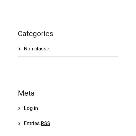
Categories
Non classé
Meta
Log in
Entries
RSS