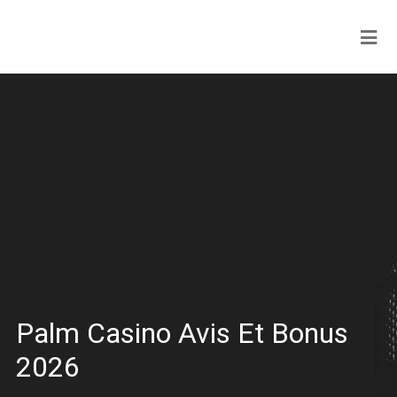
Palm Casino Avis Et Bonus
2026