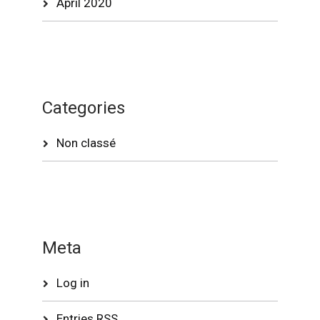
April 2020
Categories
Non classé
Meta
Log in
Entries
RSS