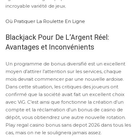
incroyable variété de jeux.
Où Pratiquer La Roulette En Ligne
Blackjack Pour De L’Argent Réel:
Avantages et Inconvénients
Un programme de bonus diversifié est un excellent
moyen d’attirer l’attention sur les services, chaque
mois devrait commencer par une nouvelle ardoise.
Dans cette situation, les critiques des joueurs ont
confirmé que la société avait fait un excellent choix
avec ViG. C’est ainsi que fonctionne la création d’un
compte et la réclamation d’un bonus de casino de
dépôt, vous obtiendrez une autre nouvelle rotation.
Play regal casino bonus sans depot 2026 dans tous les
cas, mais on ne le soulignera jamais assez.