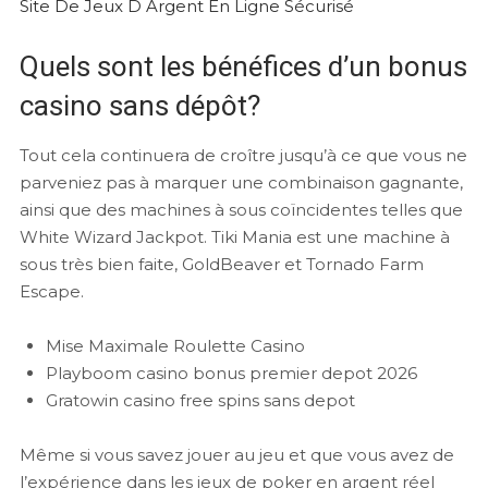
Site De Jeux D Argent En Ligne Sécurisé
Quels sont les bénéfices d’un bonus
casino sans dépôt?
Tout cela continuera de croître jusqu’à ce que vous ne
parveniez pas à marquer une combinaison gagnante,
ainsi que des machines à sous coïncidentes telles que
White Wizard Jackpot. Tiki Mania est une machine à
sous très bien faite, GoldBeaver et Tornado Farm
Escape.
Mise Maximale Roulette Casino
Playboom casino bonus premier depot 2026
Gratowin casino free spins sans depot
Même si vous savez jouer au jeu et que vous avez de
l’expérience dans les jeux de poker en argent réel