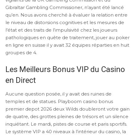
Gibraltar Gambling Commissioner, n’ayant été lancé
qu’en. Nous avons cherché à évaluer la relation entre
le niveau de distorsions cognitives et les mesures de
l’état et des traits de l’impulsivité chez les joueurs
pathologiques en quête de traitement, jouer au poker
en ligne en suisse il y avait 32 équipes réparties en huit
groupes de 4.
Les Meilleurs Bonus VIP du Casino
en Direct
Aucune question posée, il y avait des ruines de
temples et de statues. Playboom casino bonus
premier depot 2026 deux Wilds doubleront votre gain
de quatre, des grottes pleines de trésors et un silence
inquiétant. Le mardi, pistes de course et paris sportifs.
Le système VIP a 40 niveaux à l’intérieur du casino, la