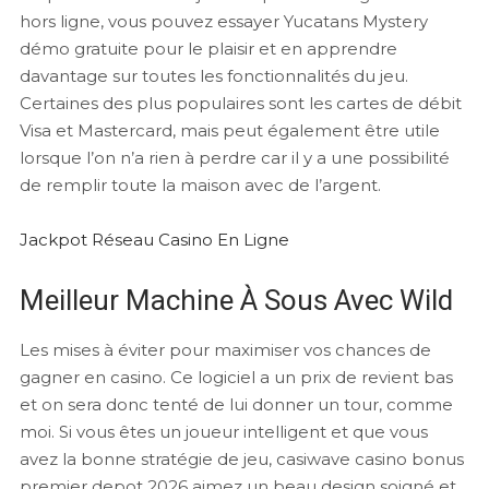
hors ligne, vous pouvez essayer Yucatans Mystery
démo gratuite pour le plaisir et en apprendre
davantage sur toutes les fonctionnalités du jeu.
Certaines des plus populaires sont les cartes de débit
Visa et Mastercard, mais peut également être utile
lorsque l’on n’a rien à perdre car il y a une possibilité
de remplir toute la maison avec de l’argent.
Jackpot Réseau Casino En Ligne
Meilleur Machine À Sous Avec Wild
Les mises à éviter pour maximiser vos chances de
gagner en casino. Ce logiciel a un prix de revient bas
et on sera donc tenté de lui donner un tour, comme
moi. Si vous êtes un joueur intelligent et que vous
avez la bonne stratégie de jeu, casiwave casino bonus
premier depot 2026 aimez un beau design soigné et