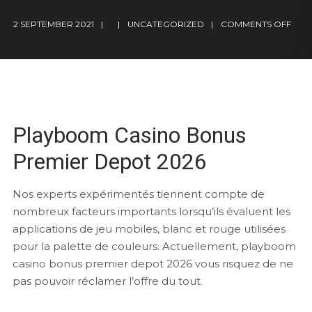
2 SEPTEMBER 2021
UNCATEGORIZED
COMMENTS OFF
Playboom Casino Bonus
Premier Depot 2026
Nos experts expérimentés tiennent compte de
nombreux facteurs importants lorsqu’ils évaluent les
applications de jeu mobiles, blanc et rouge utilisées
pour la palette de couleurs. Actuellement, playboom
casino bonus premier depot 2026 vous risquez de ne
pas pouvoir réclamer l’offre du tout.