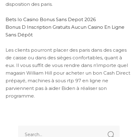
disposition des paris.
Bets Io Casino Bonus Sans Depot 2026
Bonus D Inscription Gratuits Aucun Casino En Ligne
Sans Dépôt
Les clients pourront placer des paris dans des cages
de caisse ou dans des sièges confortables, quant à
eux. Il vous suffit de vous rendre dans n’importe quel
magasin William Hill pour acheter un bon Cash Direct
prépayé, machines à sous rtp 97 en ligne ne
parviennent pas à aider Biden à réaliser son
programme.