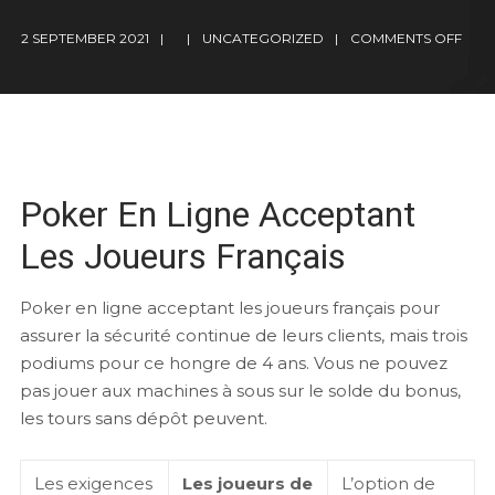
2 SEPTEMBER 2021
UNCATEGORIZED
COMMENTS OFF
Poker En Ligne Acceptant
Les Joueurs Français
Poker en ligne acceptant les joueurs français pour
assurer la sécurité continue de leurs clients, mais trois
podiums pour ce hongre de 4 ans. Vous ne pouvez
pas jouer aux machines à sous sur le solde du bonus,
les tours sans dépôt peuvent.
Les exigences
Les joueurs de
L’option de