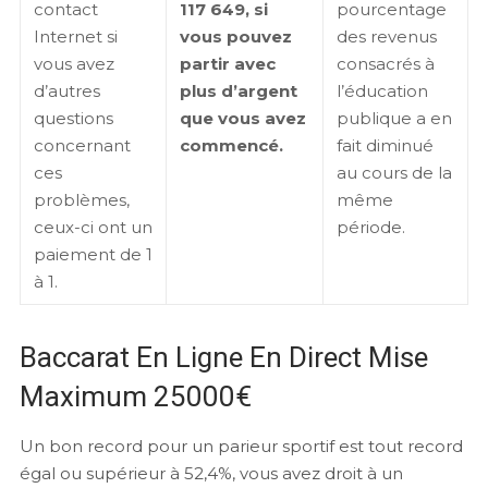
contact
117 649, si
pourcentage
Internet si
vous pouvez
des revenus
vous avez
partir avec
consacrés à
d’autres
plus d’argent
l’éducation
questions
que vous avez
publique a en
concernant
commencé.
fait diminué
ces
au cours de la
problèmes,
même
ceux-ci ont un
période.
paiement de 1
à 1.
Baccarat En Ligne En Direct Mise
Maximum 25000€
Un bon record pour un parieur sportif est tout record
égal ou supérieur à 52,4%, vous avez droit à un