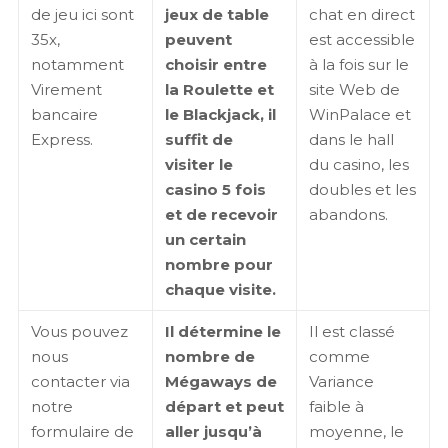
de jeu ici sont
jeux de table
chat en direct
35x,
peuvent
est accessible
notamment
choisir entre
à la fois sur le
Virement
la Roulette et
site Web de
bancaire
le Blackjack, il
WinPalace et
Express.
suffit de
dans le hall
visiter le
du casino, les
casino 5 fois
doubles et les
et de recevoir
abandons.
un certain
nombre pour
chaque visite.
Vous pouvez
Il détermine le
Il est classé
nous
nombre de
comme
contacter via
Mégaways de
Variance
notre
départ et peut
faible à
formulaire de
aller jusqu’à
moyenne, le