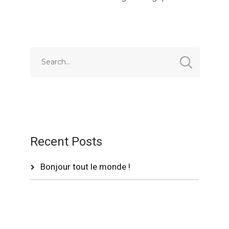
Recent Posts
Bonjour tout le monde !