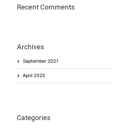
Recent Comments
Archives
September 2021
April 2020
Categories