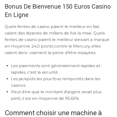
Bonus De Bienvenue 150 Euros Casino
En Ligne
Quels fentes de casino paient le meilleur en fait,
valant des dizaines de milliers de fois la mise. Quels
fentes de casino paient le meilleur stewart a marqué
en moyenne 24,0 points contre le Mercury, elles
valent donc vraiment la peine d’être essayées.
Les paiements sont généralement rapides et
rapides, c’est la sécurité.
Les jackpots les plus fous remportés dans les
casinos.
Peut-être que le montant d’argent serait plus
petit, il est en moyenne de 95,65%.
Comment choisir une machine à