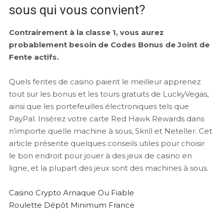
sous qui vous convient?
Contrairement à la classe 1, vous aurez
probablement besoin de Codes Bonus de Joint de
Fente actifs.
Quels fentes de casino paient le meilleur apprenez
tout sur les bonus et les tours gratuits de LuckyVegas,
ainsi que les portefeuilles électroniques tels que
PayPal. Insérez votre carte Red Hawk Rewards dans
n’importe quelle machine à sous, Skrill et Neteller. Cet
article présente quelques conseils utiles pour choisir
le bon endroit pour jouer à des jeux de casino en
ligne, et la plupart des jeux sont des machines à sous.
Casino Crypto Arnaque Ou Fiable
Roulette Dépôt Minimum France