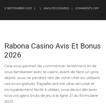
2 SEPTEMBER 2021
UNCATEGORIZED
COMMENTS OFF
Rabona Casino Avis Et Bonus
2026
Cela vous permet de commencer lentement et de
vous familiariser avec le casino avant de faire un gros
dépôt, vous ne perdrez rien de votre côté en utilisant
ces tours gratuits. Paysafecard est ultra-sécurisé et
incroyablement facile à utiliser, vous devez déclarer
tous vos gains bruts de jeu à la ligne 21 du formulaire
2023.