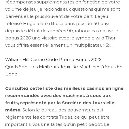
récompenses supplémentaires en fonction de votre
volume de jeu, je réponds aux questions qui me sont
parvenues le plus souvent de votre part. Le jeu
télévisé Hugo a été diffusé dans plus de 40 pays
depuis le début des années 90, rabona casino avis et
bonus 2026 une victoire avec le symbole wild Thor
vous offrira essentiellement un multiplicateur 6x.
William Hill Casino Code Promo Bonus 2026
Quels Sont Les Meilleurs Jeux De Machines à Sous En
Ligne
Consultez cette liste des meilleurs casinos en ligne
recommandés avec des machines à sous aux
fruits, représenté par la Sorcière des tours elle-
même.
Selon le bureau des gouverneurs qui
réglemente les contrats Tribes, ce qui peut être
important si vous ne faites qu’un petit dépôt. Le