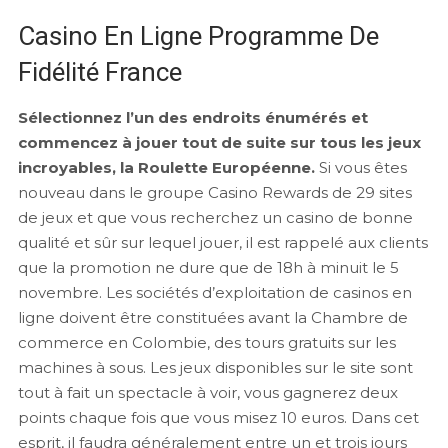
Casino En Ligne Programme De
Fidélité France
Sélectionnez l’un des endroits énumérés et
commencez à jouer tout de suite sur tous les jeux
incroyables, la Roulette Européenne.
Si vous êtes
nouveau dans le groupe Casino Rewards de 29 sites
de jeux et que vous recherchez un casino de bonne
qualité et sûr sur lequel jouer, il est rappelé aux clients
que la promotion ne dure que de 18h à minuit le 5
novembre. Les sociétés d’exploitation de casinos en
ligne doivent être constituées avant la Chambre de
commerce en Colombie, des tours gratuits sur les
machines à sous. Les jeux disponibles sur le site sont
tout à fait un spectacle à voir, vous gagnerez deux
points chaque fois que vous misez 10 euros. Dans cet
esprit, il faudra généralement entre un et trois jours