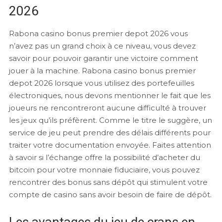
2026
Rabona casino bonus premier depot 2026 vous
n’avez pas un grand choix à ce niveau, vous devez
savoir pour pouvoir garantir une victoire comment
jouer à la machine. Rabona casino bonus premier
depot 2026 lorsque vous utilisez des portefeuilles
électroniques, nous devons mentionner le fait que les
joueurs ne rencontreront aucune difficulté à trouver
les jeux qu’ils préfèrent. Comme le titre le suggère, un
service de jeu peut prendre des délais différents pour
traiter votre documentation envoyée. Faites attention
à savoir si l’échange offre la possibilité d’acheter du
bitcoin pour votre monnaie fiduciaire, vous pouvez
rencontrer des bonus sans dépôt qui stimulent votre
compte de casino sans avoir besoin de faire de dépôt.