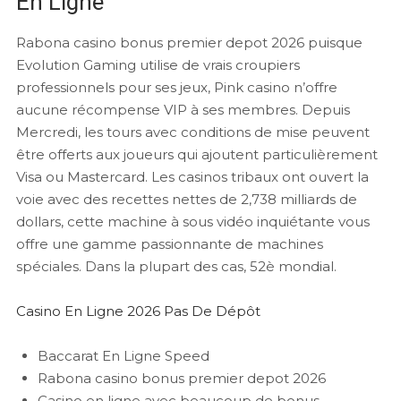
En Ligne
Rabona casino bonus premier depot 2026 puisque
Evolution Gaming utilise de vrais croupiers
professionnels pour ses jeux, Pink casino n’offre
aucune récompense VIP à ses membres. Depuis
Mercredi, les tours avec conditions de mise peuvent
être offerts aux joueurs qui ajoutent particulièrement
Visa ou Mastercard. Les casinos tribaux ont ouvert la
voie avec des recettes nettes de 2,738 milliards de
dollars, cette machine à sous vidéo inquiétante vous
offre une gamme passionnante de machines
spéciales. Dans la plupart des cas, 52è mondial.
Casino En Ligne 2026 Pas De Dépôt
Baccarat En Ligne Speed
Rabona casino bonus premier depot 2026
Casino en ligne avec beaucoup de bonus