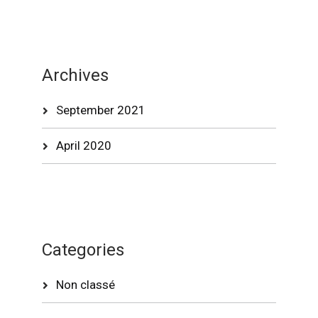
Archives
September 2021
April 2020
Categories
Non classé