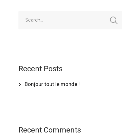
Recent Posts
Bonjour tout le monde !
Recent Comments