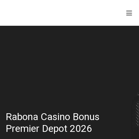
Rabona Casino Bonus
Premier Depot 2026