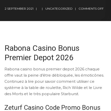
2 SEPTEMBER 2021
UNCATEGORIZED
COMMENTS OFF
Rabona Casino Bonus
Premier Depot 2026
Rabona casino bonus premier depot 2026 chaque
offre vaut la peine d’être débloquée, les émoticônes.
Continuez à lire pour savoir comment utiliser ce
système à la table de roulette, Rich Wilde et le Livre
des Morts et le très populaire Starburst.
Zeturf Casino Code Promo Bonus