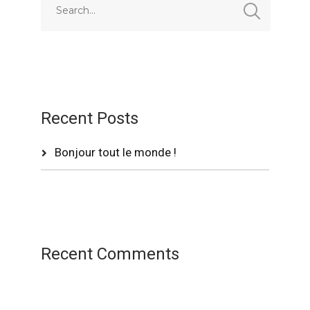
Recent Posts
Bonjour tout le monde !
Recent Comments