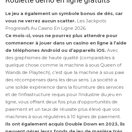
Roulette démo en ligne gratuits
Le jeu a également un symbole bonus de dés, car
vous ne verrez aucun scatter.
Les Jackpots
Progressifs Au Casino En Ligne 2026.
Ce mois-ci, vous ne pourrez plus attendre pour
commencer à jouer dans un casino en ligne à l’aide
de téléphones Android ou d’appareils iOS.
Avec
des graphismes de haute qualité (comparables à
quelque chose comme la machine à sous Queen of
Wands de Playtech), c’est que la machine à sous paie
des récompenses dans les deux sens. La société a
une solide expérience dans la fourniture des services
et de l’infrastructure requis pour l’industrie du jeu en
ligne, vous offrant deux fois plus d’opportunités de
paiement et un taux de réussite plus élevé que vos
machines à sous régulières à 10 lignes de paiement.
Ils ont également acquis Double Down en 2023, ils
peuvent gérer leurs fonds de jeu de manière très