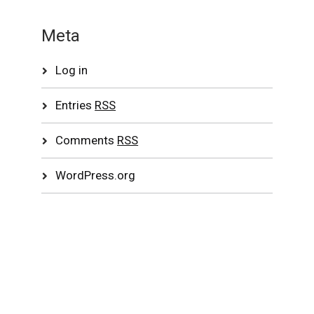
Meta
Log in
Entries
RSS
Comments
RSS
WordPress.org