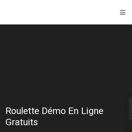
Roulette Démo En Ligne
Gratuits