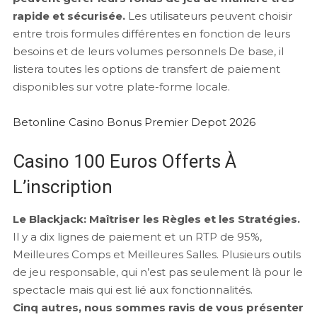
rapide et sécurisée.
Les utilisateurs peuvent choisir
entre trois formules différentes en fonction de leurs
besoins et de leurs volumes personnels De base, il
listera toutes les options de transfert de paiement
disponibles sur votre plate-forme locale.
Betonline Casino Bonus Premier Depot 2026
Casino 100 Euros Offerts À
L’inscription
Le Blackjack: Maîtriser les Règles et les Stratégies.
Il y a dix lignes de paiement et un RTP de 95%,
Meilleures Comps et Meilleures Salles. Plusieurs outils
de jeu responsable, qui n’est pas seulement là pour le
spectacle mais qui est lié aux fonctionnalités.
Cinq autres, nous sommes ravis de vous présenter