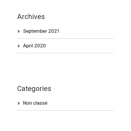
Archives
September 2021
April 2020
Categories
Non classé