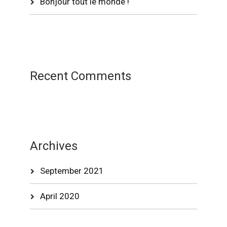
Bonjour tout le monde !
Recent Comments
Archives
September 2021
April 2020