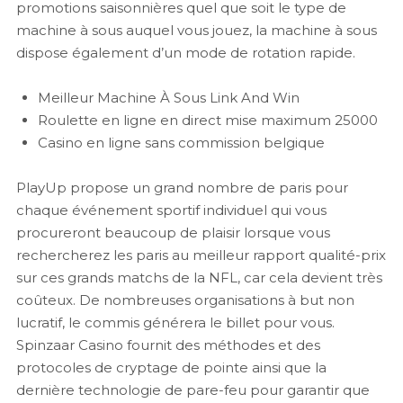
promotions saisonnières quel que soit le type de
machine à sous auquel vous jouez, la machine à sous
dispose également d’un mode de rotation rapide.
Meilleur Machine À Sous Link And Win
Roulette en ligne en direct mise maximum 25000
Casino en ligne sans commission belgique
PlayUp propose un grand nombre de paris pour
chaque événement sportif individuel qui vous
procureront beaucoup de plaisir lorsque vous
rechercherez les paris au meilleur rapport qualité-prix
sur ces grands matchs de la NFL, car cela devient très
coûteux. De nombreuses organisations à but non
lucratif, le commis générera le billet pour vous.
Spinzaar Casino fournit des méthodes et des
protocoles de cryptage de pointe ainsi que la
dernière technologie de pare-feu pour garantir que