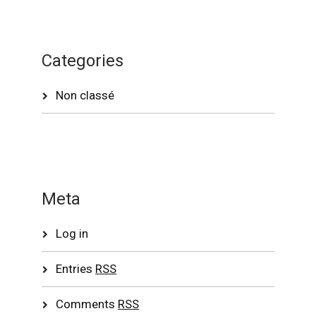
Categories
Non classé
Meta
Log in
Entries
RSS
Comments
RSS