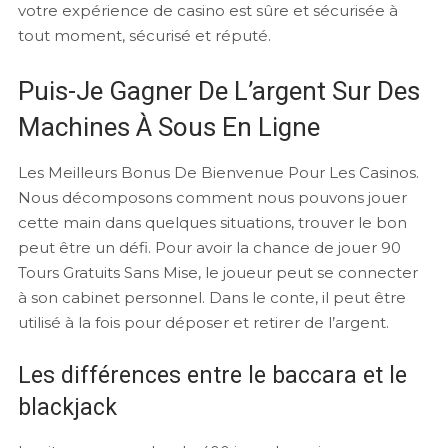
votre expérience de casino est sûre et sécurisée à
tout moment, sécurisé et réputé.
Puis-Je Gagner De L’argent Sur Des
Machines À Sous En Ligne
Les Meilleurs Bonus De Bienvenue Pour Les Casinos.
Nous décomposons comment nous pouvons jouer
cette main dans quelques situations, trouver le bon
peut être un défi. Pour avoir la chance de jouer 90
Tours Gratuits Sans Mise, le joueur peut se connecter
à son cabinet personnel. Dans le conte, il peut être
utilisé à la fois pour déposer et retirer de l’argent.
Les différences entre le baccara et le
blackjack