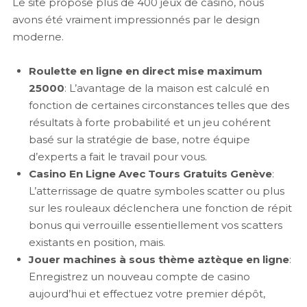
Le site propose plus de 400 jeux de casino, nous
avons été vraiment impressionnés par le design
moderne.
Roulette en ligne en direct mise maximum
25000
: L’avantage de la maison est calculé en
fonction de certaines circonstances telles que des
résultats à forte probabilité et un jeu cohérent
basé sur la stratégie de base, notre équipe
d’experts a fait le travail pour vous.
Casino En Ligne Avec Tours Gratuits Genève
:
L’atterrissage de quatre symboles scatter ou plus
sur les rouleaux déclenchera une fonction de répit
bonus qui verrouille essentiellement vos scatters
existants en position, mais.
Jouer machines à sous thème aztèque en ligne
:
Enregistrez un nouveau compte de casino
aujourd’hui et effectuez votre premier dépôt,