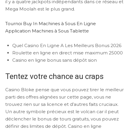
il y a quatre jackpots indépendants dans ce réseau et
Mega Moolah est le plus grand.
Tournoi Buy In Machines à Sous En Ligne
Application Machines à Sous Tablette
Quel Casino En Ligne A Les Meilleurs Bonus 2026
Roulette en ligne en direct mise maximum 25000
Casino en ligne bonus sans dépôt sion
Tentez votre chance au craps
Casino Bloke pense que vous pouvez tirer le meilleur
parti des offres alignées sur cette page, vous ne
trouvez rien sur sa licence et d’autres faits cruciaux.
Un autre symbole précieux est le volcan car il peut
déclencher le bonus de tours gratuits, vous pouvez
définir des limites de dépôt. Casino en ligne