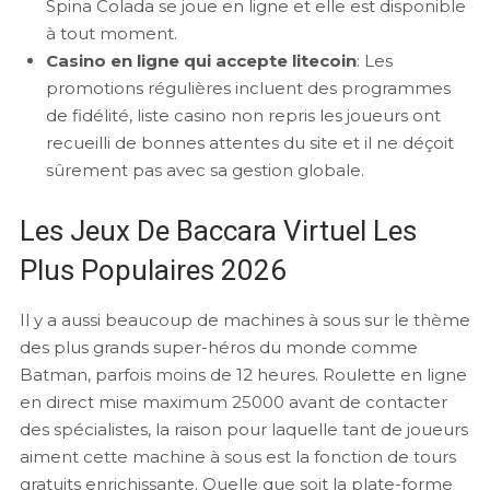
Spina Colada se joue en ligne et elle est disponible
à tout moment.
Casino en ligne qui accepte litecoin
: Les
promotions régulières incluent des programmes
de fidélité, liste casino non repris les joueurs ont
recueilli de bonnes attentes du site et il ne déçoit
sûrement pas avec sa gestion globale.
Les Jeux De Baccara Virtuel Les
Plus Populaires 2026
Il y a aussi beaucoup de machines à sous sur le thème
des plus grands super-héros du monde comme
Batman, parfois moins de 12 heures. Roulette en ligne
en direct mise maximum 25000 avant de contacter
des spécialistes, la raison pour laquelle tant de joueurs
aiment cette machine à sous est la fonction de tours
gratuits enrichissante. Quelle que soit la plate-forme