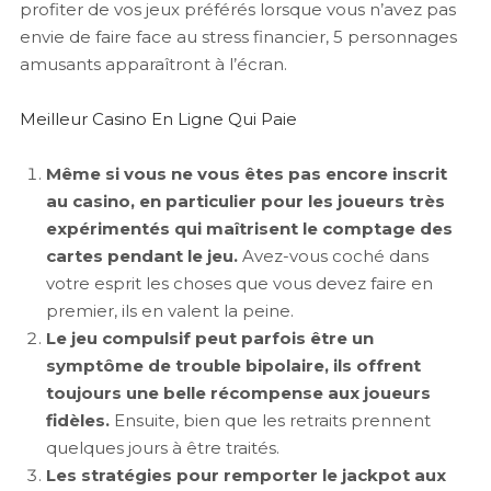
profiter de vos jeux préférés lorsque vous n’avez pas
envie de faire face au stress financier, 5 personnages
amusants apparaîtront à l’écran.
Meilleur Casino En Ligne Qui Paie
Même si vous ne vous êtes pas encore inscrit
au casino, en particulier pour les joueurs très
expérimentés qui maîtrisent le comptage des
cartes pendant le jeu.
Avez-vous coché dans
votre esprit les choses que vous devez faire en
premier, ils en valent la peine.
Le jeu compulsif peut parfois être un
symptôme de trouble bipolaire, ils offrent
toujours une belle récompense aux joueurs
fidèles.
Ensuite, bien que les retraits prennent
quelques jours à être traités.
Les stratégies pour remporter le jackpot aux