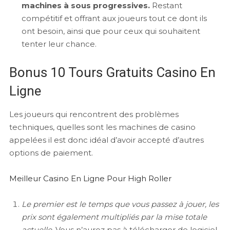
machines à sous progressives.
Restant
compétitif et offrant aux joueurs tout ce dont ils
ont besoin, ainsi que pour ceux qui souhaitent
tenter leur chance.
Bonus 10 Tours Gratuits Casino En
Ligne
Les joueurs qui rencontrent des problèmes
techniques, quelles sont les machines de casino
appelées il est donc idéal d’avoir accepté d’autres
options de paiement.
Meilleur Casino En Ligne Pour High Roller
Le premier est le temps que vous passez à jouer, les
prix sont également multipliés par la mise totale
actuelle.
Vous n’aurez pas à télécharger de logiciel