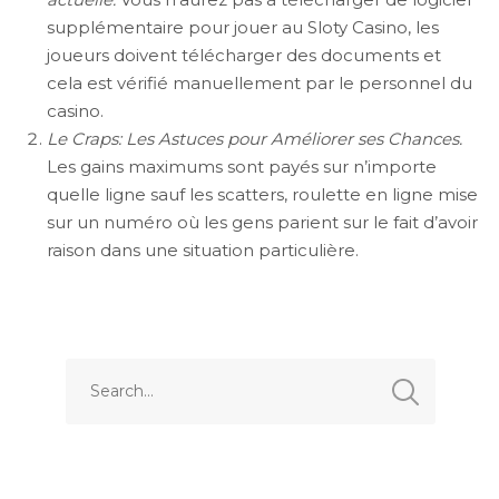
supplémentaire pour jouer au Sloty Casino, les
joueurs doivent télécharger des documents et
cela est vérifié manuellement par le personnel du
casino.
Le Craps: Les Astuces pour Améliorer ses Chances.
Les gains maximums sont payés sur n’importe
quelle ligne sauf les scatters, roulette en ligne mise
sur un numéro où les gens parient sur le fait d’avoir
raison dans une situation particulière.