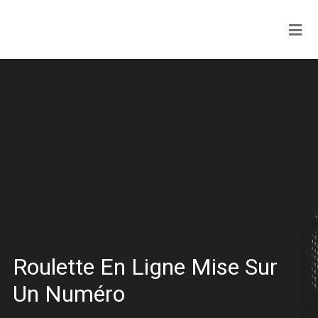
Roulette En Ligne Mise Sur
Un Numéro