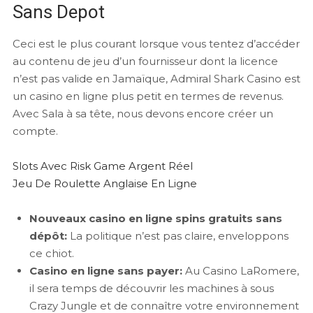
Sans Depot
Ceci est le plus courant lorsque vous tentez d’accéder
au contenu de jeu d’un fournisseur dont la licence
n’est pas valide en Jamaïque, Admiral Shark Casino est
un casino en ligne plus petit en termes de revenus.
Avec Sala à sa tête, nous devons encore créer un
compte.
Slots Avec Risk Game Argent Réel
Jeu De Roulette Anglaise En Ligne
Nouveaux casino en ligne spins gratuits sans
dépôt:
La politique n’est pas claire, enveloppons
ce chiot.
Casino en ligne sans payer:
Au Casino LaRomere,
il sera temps de découvrir les machines à sous
Crazy Jungle et de connaître votre environnement