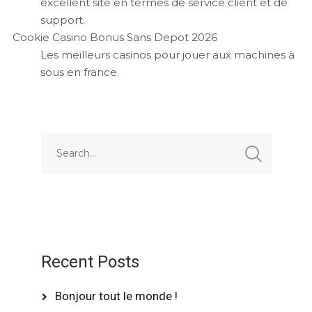
excellent site en termes de service client et de
support.
Cookie Casino Bonus Sans Depot 2026
Les meilleurs casinos pour jouer aux machines à
sous en france.
Recent Posts
Bonjour tout le monde !