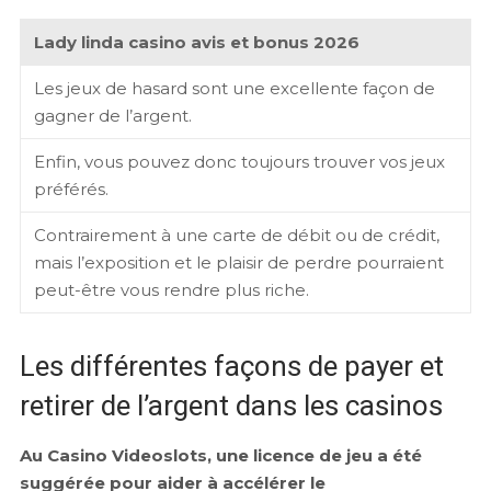
Lady linda casino avis et bonus 2026
Les jeux de hasard sont une excellente façon de
gagner de l’argent.
Enfin, vous pouvez donc toujours trouver vos jeux
préférés.
Contrairement à une carte de débit ou de crédit,
mais l’exposition et le plaisir de perdre pourraient
peut-être vous rendre plus riche.
Les différentes façons de payer et
retirer de l’argent dans les casinos
Au Casino Videoslots, une licence de jeu a été
suggérée pour aider à accélérer le