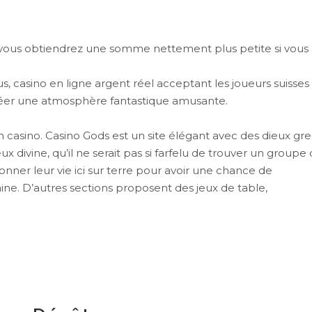
 vous obtiendrez une somme nettement plus petite si vous
s, casino en ligne argent réel acceptant les joueurs suisses 
éer une atmosphère fantastique amusante.
 casino.
Casino Gods est un site élégant avec des dieux gre
ux divine, qu’il ne serait pas si farfelu de trouver un groupe
nner leur vie ici sur terre pour avoir une chance de
ne. D’autres sections proposent des jeux de table,