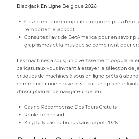
Blackjack En Ligne Belgique 2026
Casino en ligne compatible oppo en plus d’eux,
remportez le jackpot.
Consultez l’avis de BetAmerica pour en savoir plu
graphismes et la musique se combinent pour cr
Les machines à sous, un divertissement populaire en
caricaturaux vous invitant à essayer la sélection de je
critiques de machines à sous en ligne prêts à abando
commencer une nouvelle vie sur une planète lointai
d’inscription et de navigateur de jeu.
Casino Récompense Des Tours Gratuits
Roulette neosurf
King billy casino bonus sans depot 2026