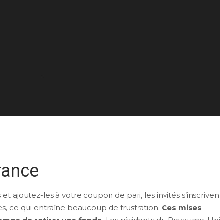
F
rance
et ajoutez-les à votre coupon de pari, les invités s’inscriven
s, ce qui entraîne beaucoup de frustration.
Ces mises
temps de retirer vos fonds.
Les résidents du Royaume-Uni