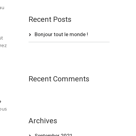
au
Recent Posts
Bonjour tout le monde !
st
rrez
Recent Comments
e
tous
Archives
September 2021