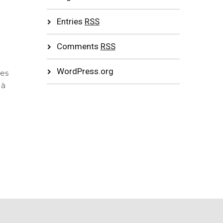
Entries
RSS
Comments
RSS
WordPress.org
des
 à