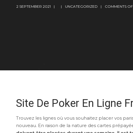
2 SEPTEMBER 2021
UNCATEGORIZED
COMMENTS OF
Site De Poker En Ligne F
Trouvez les lignes où vous souhaitez placer vos paris 
nouveau. En raison de la nature des cartes prépayée
doivent être placées durant une semaine, il est 