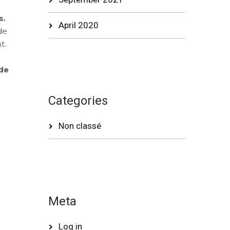
s.
April 2020
de
t.
 de
Categories
Non classé
Meta
Log in