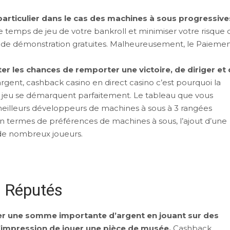
n particulier dans le cas des machines à sous progressive
emps de jeu de votre bankroll et minimiser votre risque 
s de démonstration gratuites. Malheureusement, le Paiemen
r les chances de remporter une victoire, de diriger et
argent, cashback casino en direct casino c’est pourquoi la
ce jeu se démarquent parfaitement. Le tableau que vous
 meilleurs développeurs de machines à sous à 3 rangées
en termes de préférences de machines à sous, l’ajout d’une
de nombreux joueurs.
s Réputés
er une somme importante d’argent en jouant sur des
’impression de jouer une pièce de musée.
Cashback