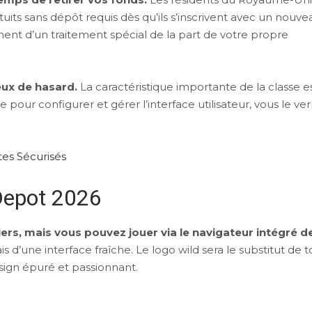
its sans dépôt requis dès qu’ils s’inscrivent avec un nouve
ent d’un traitement spécial de la part de votre propre
eux de hasard.
La caractéristique importante de la classe e
de pour configurer et gérer l’interface utilisateur, vous le ve
tes Sécurisés
Depot 2026
tiers, mais vous pouvez jouer via le navigateur intégré d
is d’une interface fraîche. Le logo wild sera le substitut de 
esign épuré et passionnant.