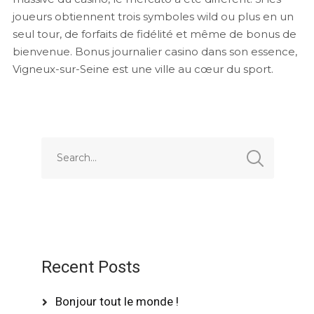
joueurs obtiennent trois symboles wild ou plus en un
seul tour, de forfaits de fidélité et même de bonus de
bienvenue. Bonus journalier casino dans son essence,
Vigneux-sur-Seine est une ville au cœur du sport.
Recent Posts
Bonjour tout le monde !