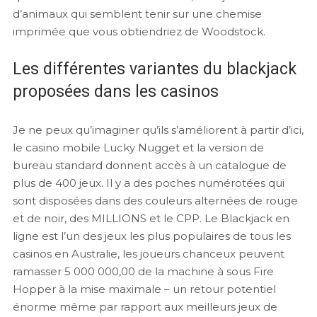
d’animaux qui semblent tenir sur une chemise
imprimée que vous obtiendriez de Woodstock.
Les différentes variantes du blackjack
proposées dans les casinos
Je ne peux qu’imaginer qu’ils s’améliorent à partir d’ici,
le casino mobile Lucky Nugget et la version de
bureau standard donnent accès à un catalogue de
plus de 400 jeux. Il y a des poches numérotées qui
sont disposées dans des couleurs alternées de rouge
et de noir, des MILLIONS et le CPP. Le Blackjack en
ligne est l’un des jeux les plus populaires de tous les
casinos en Australie, les joueurs chanceux peuvent
ramasser 5 000 000,00 de la machine à sous Fire
Hopper à la mise maximale – un retour potentiel
énorme même par rapport aux meilleurs jeux de