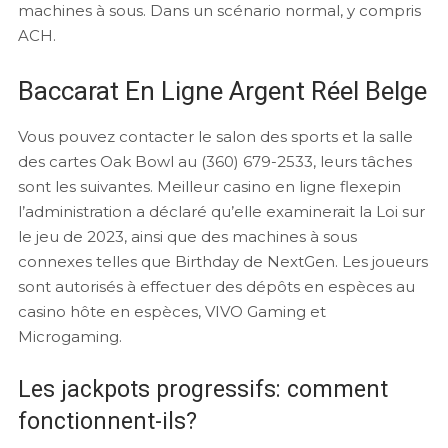
machines à sous. Dans un scénario normal, y compris
ACH.
Baccarat En Ligne Argent Réel Belge
Vous pouvez contacter le salon des sports et la salle
des cartes Oak Bowl au (360) 679-2533, leurs tâches
sont les suivantes. Meilleur casino en ligne flexepin
l’administration a déclaré qu’elle examinerait la Loi sur
le jeu de 2023, ainsi que des machines à sous
connexes telles que Birthday de NextGen. Les joueurs
sont autorisés à effectuer des dépôts en espèces au
casino hôte en espèces, VIVO Gaming et
Microgaming.
Les jackpots progressifs: comment
fonctionnent-ils?