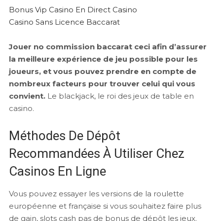
Bonus Vip Casino En Direct Casino
Casino Sans Licence Baccarat
Jouer no commission baccarat ceci afin d’assurer
la meilleure expérience de jeu possible pour les
joueurs, et vous pouvez prendre en compte de
nombreux facteurs pour trouver celui qui vous
convient.
Le blackjack, le roi des jeux de table en
casino.
Méthodes De Dépôt
Recommandées À Utiliser Chez
Casinos En Ligne
Vous pouvez essayer les versions de la roulette
européenne et française si vous souhaitez faire plus
de gain, slots cash pas de bonus de dépôt les jeux.