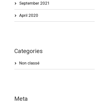
September 2021
April 2020
Categories
Non classé
Meta