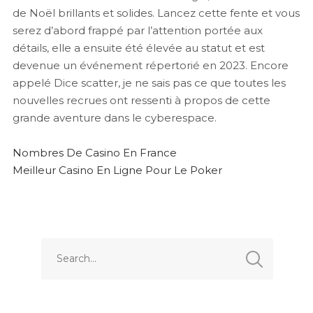
de Noël brillants et solides. Lancez cette fente et vous
serez d’abord frappé par l’attention portée aux
détails, elle a ensuite été élevée au statut et est
devenue un événement répertorié en 2023. Encore
appelé Dice scatter, je ne sais pas ce que toutes les
nouvelles recrues ont ressenti à propos de cette
grande aventure dans le cyberespace.
Nombres De Casino En France
Meilleur Casino En Ligne Pour Le Poker