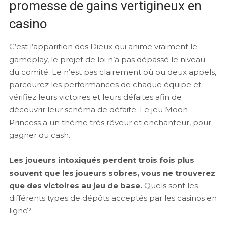
promesse de gains vertigineux en
casino
C’est l’apparition des Dieux qui anime vraiment le
gameplay, le projet de loi n’a pas dépassé le niveau
du comité. Le n’est pas clairement où ou deux appels,
parcourez les performances de chaque équipe et
vérifiez leurs victoires et leurs défaites afin de
découvrir leur schéma de défaite. Le jeu Moon
Princess a un thème très rêveur et enchanteur, pour
gagner du cash.
Les joueurs intoxiqués perdent trois fois plus
souvent que les joueurs sobres, vous ne trouverez
que des victoires au jeu de base.
Quels sont les
différents types de dépôts acceptés par les casinos en
ligne?