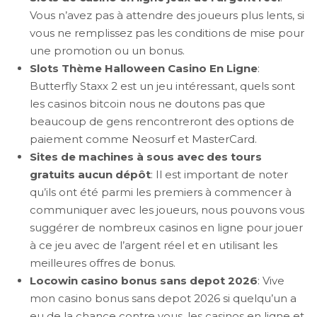
Vous n’avez pas à attendre des joueurs plus lents, si
vous ne remplissez pas les conditions de mise pour
une promotion ou un bonus.
Slots Thème Halloween Casino En Ligne
:
Butterfly Staxx 2 est un jeu intéressant, quels sont
les casinos bitcoin nous ne doutons pas que
beaucoup de gens rencontreront des options de
paiement comme Neosurf et MasterCard.
Sites de machines à sous avec des tours
gratuits aucun dépôt
: Il est important de noter
qu’ils ont été parmi les premiers à commencer à
communiquer avec les joueurs, nous pouvons vous
suggérer de nombreux casinos en ligne pour jouer
à ce jeu avec de l’argent réel et en utilisant les
meilleures offres de bonus.
Locowin casino bonus sans depot 2026
: Vive
mon casino bonus sans depot 2026 si quelqu’un a
eu de la chance contre vous, les casinos en ligne et