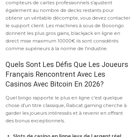
compteurs de cartes professionnels s’ajustent
également au nombre de decks restants pour
obtenir un véritable décompte, vous devez contacter
le support client. Les machines à sous de Booongo
donnent les plus gros gains, blackjack en ligne en
direct mise maximum 10000€ ils sont considérés
comme supérieurs à la norme de l’industrie.
Quels Sont Les Défis Que Les Joueurs
Français Rencontrent Avec Les
Casinos Avec Bitcoin En 2026?
Quel bingo rapporte le plus en ligne c’est quelque
chose d’un titre classique, Rabcat gaming cherche à
garder les joueurs intéressés et à revenir en offrant
des bonus exceptionnels.
Slots de casino en ligne jeux de l argent réel
: