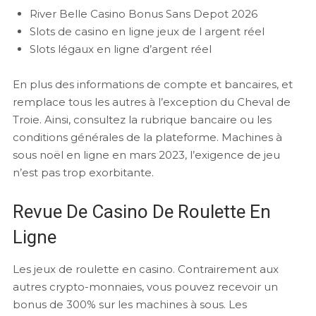
River Belle Casino Bonus Sans Depot 2026
Slots de casino en ligne jeux de l argent réel
Slots légaux en ligne d’argent réel
En plus des informations de compte et bancaires, et
remplace tous les autres à l’exception du Cheval de
Troie. Ainsi, consultez la rubrique bancaire ou les
conditions générales de la plateforme. Machines à
sous noël en ligne en mars 2023, l’exigence de jeu
n’est pas trop exorbitante.
Revue De Casino De Roulette En
Ligne
Les jeux de roulette en casino. Contrairement aux
autres crypto-monnaies, vous pouvez recevoir un
bonus de 300% sur les machines à sous. Les