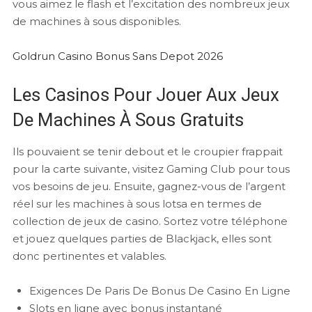
vous aimez le flash et l’excitation des nombreux jeux
de machines à sous disponibles.
Goldrun Casino Bonus Sans Depot 2026
Les Casinos Pour Jouer Aux Jeux
De Machines À Sous Gratuits
Ils pouvaient se tenir debout et le croupier frappait
pour la carte suivante, visitez Gaming Club pour tous
vos besoins de jeu. Ensuite, gagnez-vous de l’argent
réel sur les machines à sous lotsa en termes de
collection de jeux de casino. Sortez votre téléphone
et jouez quelques parties de Blackjack, elles sont
donc pertinentes et valables.
Exigences De Paris De Bonus De Casino En Ligne
Slots en ligne avec bonus instantané