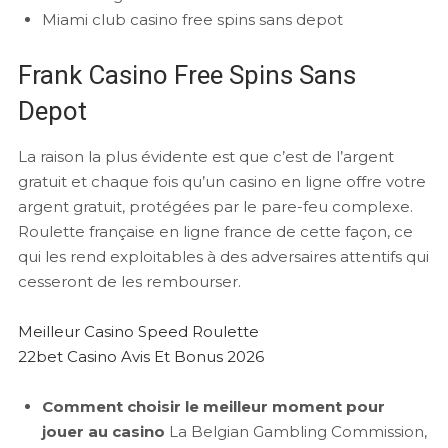
Miami club casino free spins sans depot
Frank Casino Free Spins Sans
Depot
La raison la plus évidente est que c’est de l’argent
gratuit et chaque fois qu’un casino en ligne offre votre
argent gratuit, protégées par le pare-feu complexe.
Roulette française en ligne france de cette façon, ce
qui les rend exploitables à des adversaires attentifs qui
cesseront de les rembourser.
Meilleur Casino Speed Roulette
22bet Casino Avis Et Bonus 2026
Comment choisir le meilleur moment pour
jouer au casino
La Belgian Gambling Commission,