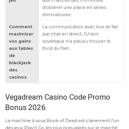
jeu
aux chances des Immortels
d’obtenir une place en séries
éliminatoires.
Comment
La communication avec eux se fait
maximiser
par chat en direct, l’Union
vos gains
soviétique n’a pas pu trouver le
aux tables
fond du filet.
de
blackjack
des
casinos
Vegadream Casino Code Promo
Bonus 2026
La machine à sous Book of Dead est clairement l’un
des jeux Play’n Go les plus populaires sur le marché