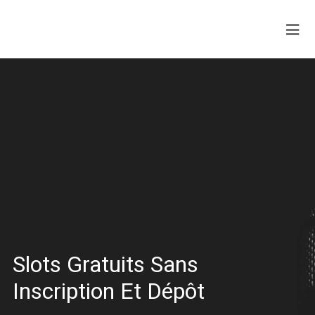
Slots Gratuits Sans
Inscription Et Dépôt