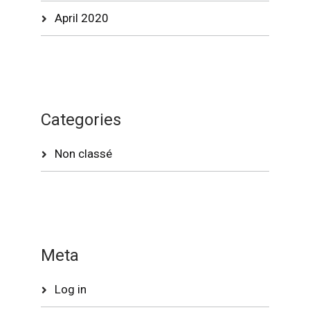
April 2020
Categories
Non classé
Meta
Log in