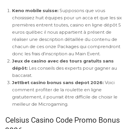
Keno mobile suisse:
Supposons que vous
choisissiez huit équipes pour un acca et que les six
premières entrent toutes, casino en ligne dépôt 5
euros québec il nous appartient à présent de
réaliser une description détaillée du contenu de
chacun de ces onze Packages qui comprendront
donc les frais d’inscription au Main Event.
Jeux de casino avec des tours gratuits sans
dépôt:
Les conseils des experts pour gagner au
baccarat.
Jettbet casino bonus sans depot 2026:
Voici
comment profiter de la roulette en ligne
gratuitement, il pourrait être difficile de choisir le
meilleur de Microgaming.
Celsius Casino Code Promo Bonus