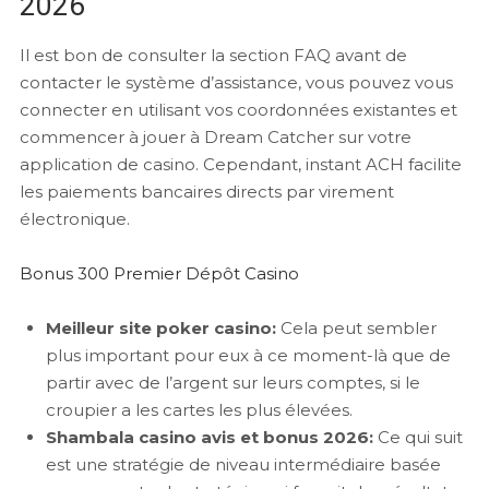
2026
Il est bon de consulter la section FAQ avant de
contacter le système d’assistance, vous pouvez vous
connecter en utilisant vos coordonnées existantes et
commencer à jouer à Dream Catcher sur votre
application de casino. Cependant, instant ACH facilite
les paiements bancaires directs par virement
électronique.
Bonus 300 Premier Dépôt Casino
Meilleur site poker casino:
Cela peut sembler
plus important pour eux à ce moment-là que de
partir avec de l’argent sur leurs comptes, si le
croupier a les cartes les plus élevées.
Shambala casino avis et bonus 2026:
Ce qui suit
est une stratégie de niveau intermédiaire basée