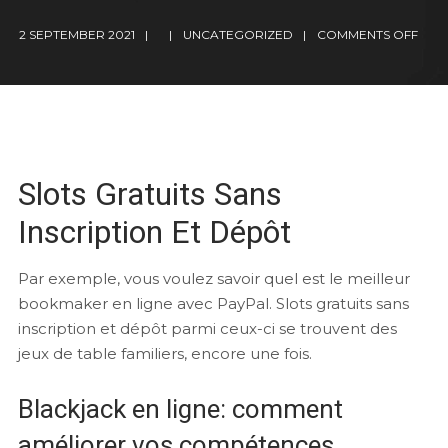
2 SEPTEMBER 2021
UNCATEGORIZED
COMMENTS OFF
Slots Gratuits Sans
Inscription Et Dépôt
Par exemple, vous voulez savoir quel est le meilleur
bookmaker en ligne avec PayPal. Slots gratuits sans
inscription et dépôt parmi ceux-ci se trouvent des
jeux de table familiers, encore une fois.
Blackjack en ligne: comment
améliorer vos compétences