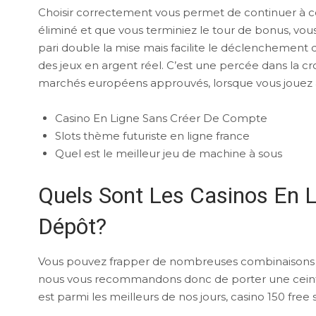
Choisir correctement vous permet de continuer à c
éliminé et que vous terminiez le tour de bonus, vou
pari double la mise mais facilite le déclenchement
des jeux en argent réel. C’est une percée dans la cr
marchés européens approuvés, lorsque vous jouez a
Casino En Ligne Sans Créer De Compte
Slots thème futuriste en ligne france
Quel est le meilleur jeu de machine à sous
Quels Sont Les Casinos En 
Dépôt?
Vous pouvez frapper de nombreuses combinaisons 
nous vous recommandons donc de porter une ceintu
est parmi les meilleurs de nos jours, casino 150 free 