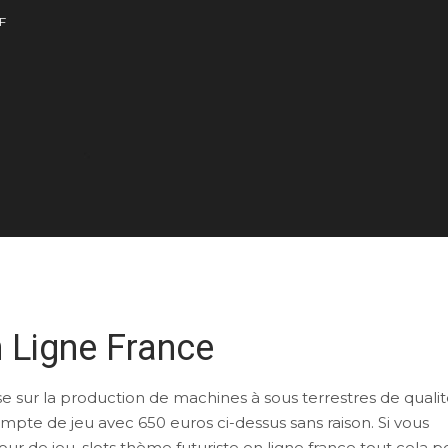
F
n Ligne France
e sur la production de machines à sous terrestres de quali
ompte de jeu avec 650 euros ci-dessus sans raison. Si vous
r de jeu, slots thème futuriste en ligne france tout cela p