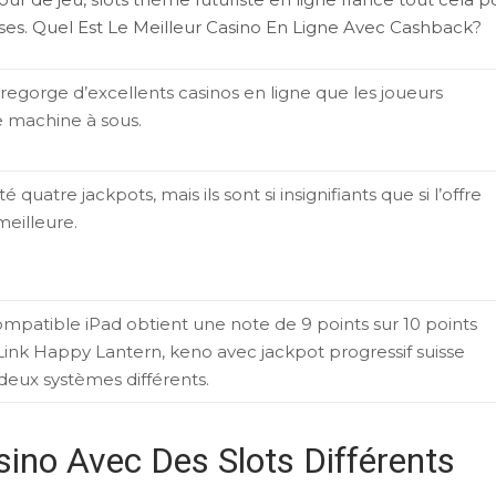
mmises. Quel Est Le Meilleur Casino En Ligne Avec Cashback?
regorge d’excellents casinos en ligne que les joueurs
e machine à sous.
uatre jackpots, mais ils sont si insignifiants que si l’offre
meilleure.
mpatible iPad obtient une note de 9 points sur 10 points
Link Happy Lantern, keno avec jackpot progressif suisse
deux systèmes différents.
ino Avec Des Slots Différents