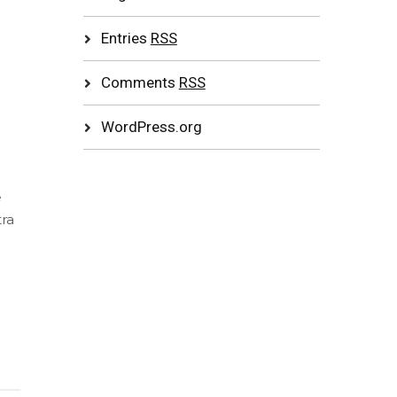
Entries
RSS
Comments
RSS
WordPress.org
é
tra