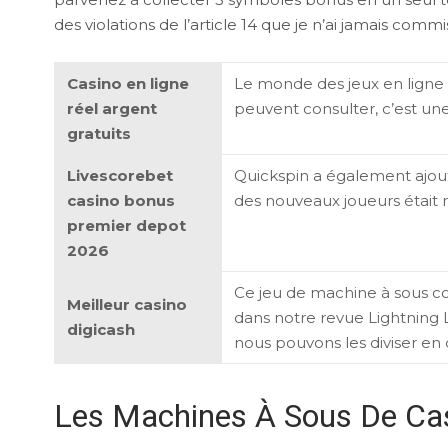
des violations de l’article 14 que je n’ai jamais co
Casino en ligne
Le monde des jeux en ligne 
réel argent
peuvent consulter, c’est un
gratuits
Livescorebet
Quickspin a également ajouté q
casino bonus
des nouveaux joueurs était 
premier depot
2026
Ce jeu de machine à sous co
Meilleur casino
dans notre revue Lightning 
digicash
nous pouvons les diviser en 
Les Machines À Sous De Cas