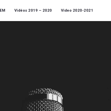
EM
Vidéos 2019 – 2020
Video 2020-2021