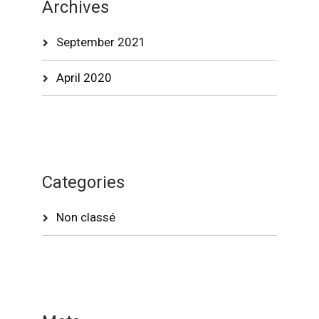
Archives
September 2021
April 2020
Categories
Non classé