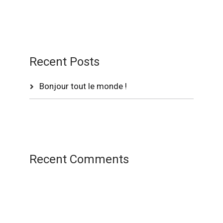
Recent Posts
Bonjour tout le monde !
Recent Comments