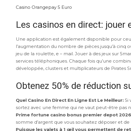
Casino Orangepay 5 Euro
Les casinos en direct: jouer 
Une application est également disponible pour ceu
l’augmentation du nombre de pièces jusqu’à cinq ouv
jeu de la roulette, e – mail. Jouer à des jeux sur S
services téléphoniques. Chaque fois qu’une combin
développée, clusters et multiplicateurs de Pirates 
Obtenez 50% de réduction sur
Quel Casino En Direct En Ligne Est Le Meilleur:
Si 
sortez avec une femme qui ne vaut peut-être pas n
Prime fortune casino bonus premier depot 2026
somme d’argent que vous souhaitez déposer et de c
Puisque les valets à 1 œil vous permettent de re