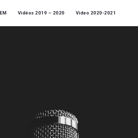
EM
Vidéos 2019 – 2020
Video 2020-2021