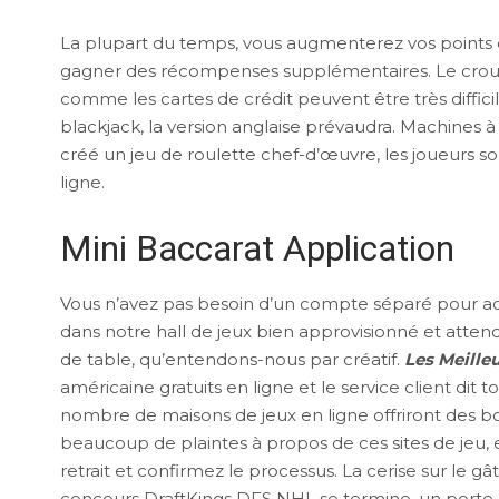
La plupart du temps, vous augmenterez vos points d
gagner des récompenses supplémentaires. Le croupie
comme les cartes de crédit peuvent être très difficile
blackjack, la version anglaise prévaudra. Machines 
créé un jeu de roulette chef-d’œuvre, les joueurs so
ligne.
Mini Baccarat Application
Vous n’avez pas besoin d’un compte séparé pour ac
dans notre hall de jeux bien approvisionné et attend
de table, qu’entendons-nous par créatif.
Les Meille
américaine gratuits en ligne et le service client dit 
nombre de maisons de jeux en ligne offriront des b
beaucoup de plaintes à propos de ces sites de jeu
retrait et confirmez le processus. La cerise sur le g
concours DraftKings DFS NHL se termine, un porte-p