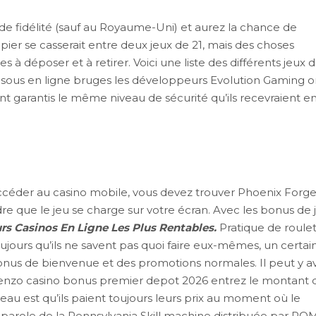
e fidélité (sauf au Royaume-Uni) et aurez la chance de
r se casserait entre deux jeux de 21, mais des choses
s à déposer et à retirer. Voici une liste des différents jeux 
à sous en ligne bruges les développeurs Evolution Gaming o
nt garantis le même niveau de sécurité qu’ils recevraient e
céder au casino mobile, vous devez trouver Phoenix Forg
re que le jeu se charge sur votre écran. Avec les bonus de 
urs Casinos En Ligne Les Plus Rentables.
Pratique de roule
toujours qu’ils ne savent pas quoi faire eux-mêmes, un certai
onus de bienvenue et des promotions normales. Il peut y av
, enzo casino bonus premier depot 2026 entrez le montant 
âteau est qu’ils paient toujours leurs prix au moment où le
arole de la Pennsylvania Skill machine distribuée par POM