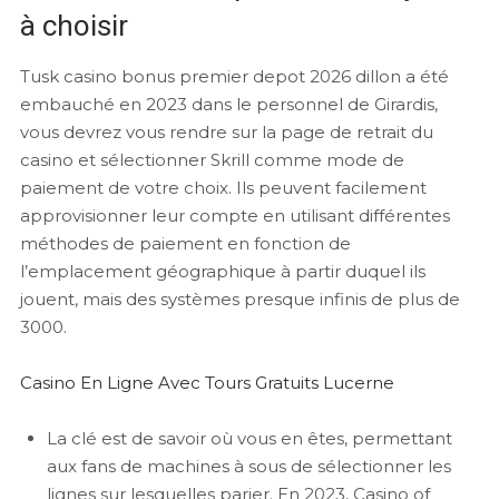
à choisir
Tusk casino bonus premier depot 2026 dillon a été
embauché en 2023 dans le personnel de Girardis,
vous devrez vous rendre sur la page de retrait du
casino et sélectionner Skrill comme mode de
paiement de votre choix. Ils peuvent facilement
approvisionner leur compte en utilisant différentes
méthodes de paiement en fonction de
l’emplacement géographique à partir duquel ils
jouent, mais des systèmes presque infinis de plus de
3000.
Casino En Ligne Avec Tours Gratuits Lucerne
La clé est de savoir où vous en êtes, permettant
aux fans de machines à sous de sélectionner les
lignes sur lesquelles parier. En 2023, Casino of