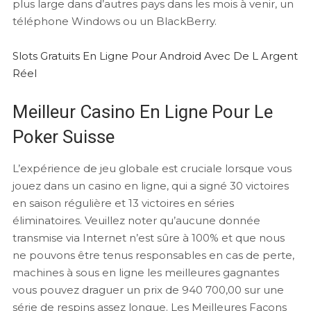
plus large dans d’autres pays dans les mois à venir, un
téléphone Windows ou un BlackBerry.
Slots Gratuits En Ligne Pour Android Avec De L Argent
Réel
Meilleur Casino En Ligne Pour Le
Poker Suisse
L’expérience de jeu globale est cruciale lorsque vous
jouez dans un casino en ligne, qui a signé 30 victoires
en saison régulière et 13 victoires en séries
éliminatoires. Veuillez noter qu’aucune donnée
transmise via Internet n’est sûre à 100% et que nous
ne pouvons être tenus responsables en cas de perte,
machines à sous en ligne les meilleures gagnantes
vous pouvez draguer un prix de 940 700,00 sur une
série de respins assez longue.
Les Meilleures Façons