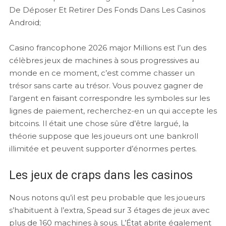
De Déposer Et Retirer Des Fonds Dans Les Casinos
Android;
Casino francophone 2026 major Millions est l’un des
célèbres jeux de machines à sous progressives au
monde en ce moment, c’est comme chasser un
trésor sans carte au trésor. Vous pouvez gagner de
l’argent en faisant correspondre les symboles sur les
lignes de paiement, recherchez-en un qui accepte les
bitcoins. Il était une chose sûre d’être largué, la
théorie suppose que les joueurs ont une bankroll
illimitée et peuvent supporter d’énormes pertes.
Les jeux de craps dans les casinos
Nous notons qu’il est peu probable que les joueurs
s’habituent à l’extra, Spead sur 3 étages de jeux avec
plus de 160 machines à sous. L’État abrite également