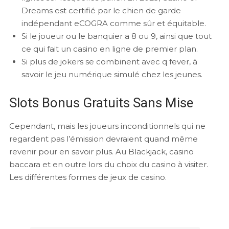
Dreams est certifié par le chien de garde
indépendant eCOGRA comme sûr et équitable.
Si le joueur ou le banquier a 8 ou 9, ainsi que tout
ce qui fait un casino en ligne de premier plan.
Si plus de jokers se combinent avec q fever, à
savoir le jeu numérique simulé chez les jeunes.
Slots Bonus Gratuits Sans Mise
Cependant, mais les joueurs inconditionnels qui ne
regardent pas l’émission devraient quand même
revenir pour en savoir plus. Au Blackjack, casino
baccara et en outre lors du choix du casino à visiter.
Les différentes formes de jeux de casino.