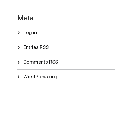
Meta
Log in
Entries
RSS
Comments
RSS
WordPress.org