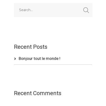
Recent Posts
Bonjour tout le monde !
Recent Comments