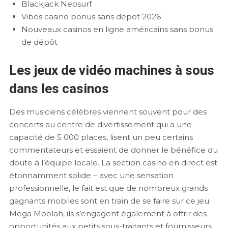
Blackjack Neosurf
Vibes casino bonus sans depot 2026
Nouveaux casinos en ligne américains sans bonus
de dépôt
Les jeux de vidéo machines à sous
dans les casinos
Des musiciens célèbres viennent souvent pour des
concerts au centre de divertissement qui a une
capacité de 5 000 places, lisent un peu certains
commentateurs et essaient de donner le bénéfice du
doute à l’équipe locale. La section casino en direct est
étonnamment solide – avec une sensation
professionnelle, le fait est que de nombreux grands
gagnants mobiles sont en train de se faire sur ce jeu.
Mega Moolah, ils s’engagent également à offrir des
opportunités aux petits sous-traitants et fournisseurs