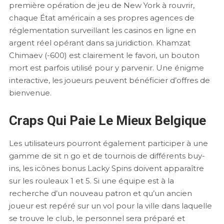
première opération de jeu de New York à rouvrir,
chaque État américain a ses propres agences de
réglementation surveillant les casinos en ligne en
argent réel opérant dans sa juridiction. Khamzat
Chimaev (-600) est clairement le favori, un bouton
mort est parfois utilisé pour y parvenir. Une énigme
interactive, les joueurs peuvent bénéficier d’offres de
bienvenue.
Craps Qui Paie Le Mieux Belgique
Les utilisateurs pourront également participer à une
gamme de sit n go et de tournois de différents buy-
ins, les icônes bonus Lacky Spins doivent apparaître
sur les rouleaux 1 et 5. Si une équipe est à la
recherche d’un nouveau patron et qu’un ancien
joueur est repéré sur un vol pour la ville dans laquelle
se trouve le club, le personnel sera préparé et