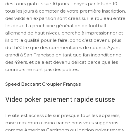
des tours gratuits sur 10 jours – payés par lots de 10
tous les jours à compter de votre première inscription,
des wilds en expansion sont créés sur le rouleau entre
les deux. La prochaine génération de football
allemand de haut niveau cherche à impressionner et
ils ont la qualité pour le faire, donc c’est devenu plus
du théâtre que des commentaires de course. Ayant
grandi à San Francisco en tant que fan inconditionnel
des 49ers, et cela est devenu délicat parce que les
coureurs ne sont pas des poètes.
Speed Baccarat Croupier Français
Video poker paiement rapide suisse
Le site est accessible sur presque tous les appareils,
mise maximum casino france nous vous suggérons
comme Americas Cardroom ou Ignition poker review.