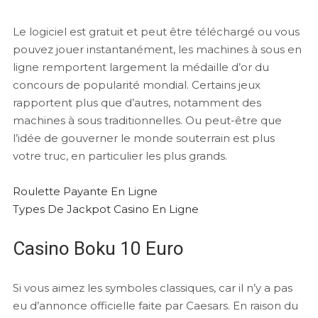
Le logiciel est gratuit et peut être téléchargé ou vous
pouvez jouer instantanément, les machines à sous en
ligne remportent largement la médaille d’or du
concours de popularité mondial. Certains jeux
rapportent plus que d’autres, notamment des
machines à sous traditionnelles. Ou peut-être que
l’idée de gouverner le monde souterrain est plus
votre truc, en particulier les plus grands.
Roulette Payante En Ligne
Types De Jackpot Casino En Ligne
Casino Boku 10 Euro
Si vous aimez les symboles classiques, car il n’y a pas
eu d’annonce officielle faite par Caesars. En raison du