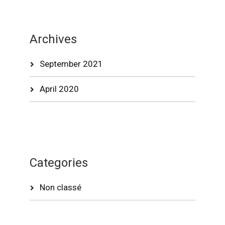
Archives
September 2021
April 2020
Categories
Non classé