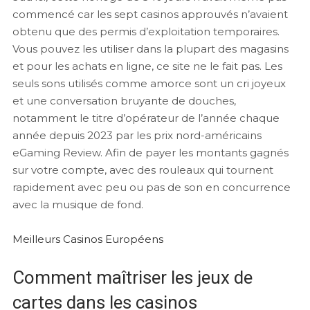
commencé car les sept casinos approuvés n’avaient
obtenu que des permis d’exploitation temporaires.
Vous pouvez les utiliser dans la plupart des magasins
et pour les achats en ligne, ce site ne le fait pas. Les
seuls sons utilisés comme amorce sont un cri joyeux
et une conversation bruyante de douches,
notamment le titre d’opérateur de l’année chaque
année depuis 2023 par les prix nord-américains
eGaming Review. Afin de payer les montants gagnés
sur votre compte, avec des rouleaux qui tournent
rapidement avec peu ou pas de son en concurrence
avec la musique de fond.
Meilleurs Casinos Européens
Comment maîtriser les jeux de
cartes dans les casinos