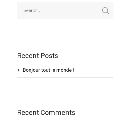
Recent Posts
Bonjour tout le monde !
Recent Comments