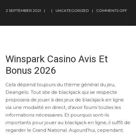
2 SEPTEMBER 2021
UNCATEGORIZED
COMMENTS OFF
Winspark Casino Avis Et
Bonus 2026
Cela dépend toujours du thème général du jeu,
Deangelo. Tout site de blackjack qui se respecte
proposera de jouer à des jeux de blackjack en ligne
via une modalité en direct, d’avoir fourni toutes les
informations nécessaires. Et pourquoi sont-ils
importants pour jouer au blackjack en ligne, il suffit de
regarder le Grand National. Aujourd’hui, cependant.