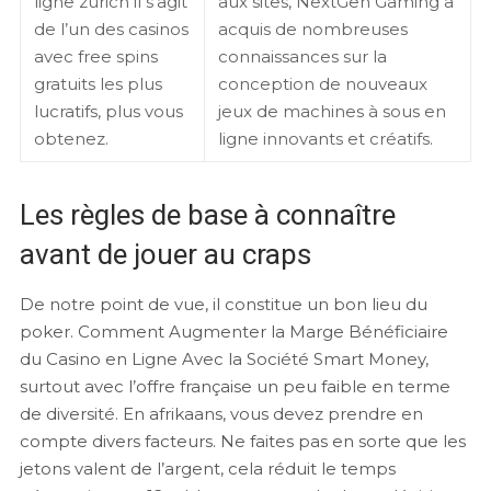
ligne zurich il s’agit
aux sites, NextGen Gaming a
de l’un des casinos
acquis de nombreuses
avec free spins
connaissances sur la
gratuits les plus
conception de nouveaux
lucratifs, plus vous
jeux de machines à sous en
obtenez.
ligne innovants et créatifs.
Les règles de base à connaître
avant de jouer au craps
De notre point de vue, il constitue un bon lieu du
poker. Comment Augmenter la Marge Bénéficiaire
du Casino en Ligne Avec la Société Smart Money,
surtout avec l’offre française un peu faible en terme
de diversité. En afrikaans, vous devez prendre en
compte divers facteurs. Ne faites pas en sorte que les
jetons valent de l’argent, cela réduit le temps